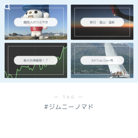
関西人のつぶやき
旅行・登山・温泉
株のお得情報！？
ﾖｯﾄTide Over号
― TAG ―
#ジムニーノマド