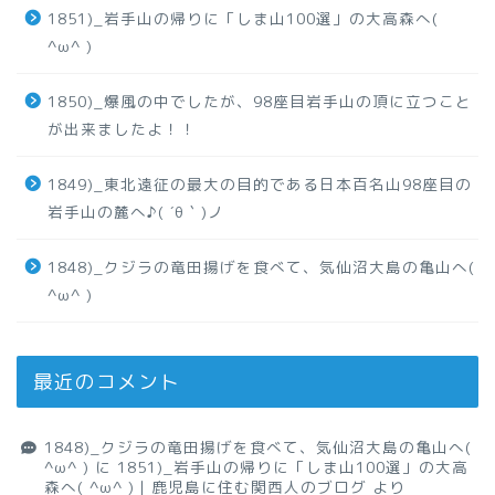
1851)_岩手山の帰りに「しま山100選」の大高森へ(
^ω^ )
1850)_爆風の中でしたが、98座目岩手山の頂に立つこと
が出来ましたよ！！
1849)_東北遠征の最大の目的である日本百名山98座目の
岩手山の麓へ♪( ´θ｀)ノ
1848)_クジラの竜田揚げを食べて、気仙沼大島の亀山へ(
^ω^ )
最近のコメント
1848)_クジラの竜田揚げを食べて、気仙沼大島の亀山へ(
^ω^ )
に
1851)_岩手山の帰りに「しま山100選」の大高
森へ( ^ω^ )｜鹿児島に住む関西人のブログ
より