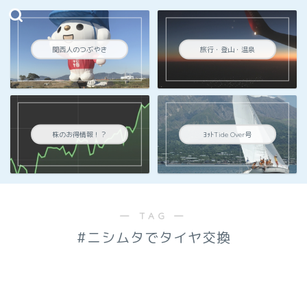
関西人のつぶやき
旅行・登山・温泉
株のお得情報！？
ﾖｯﾄTide Over号
― TAG ―
#ニシムタでタイヤ交換