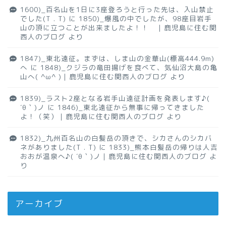
1600)_百名山を1日に3座登ろうと行った先は、入山禁止
でした(T . T)
に
1850)_爆風の中でしたが、98座目岩手
山の頂に立つことが出来ましたよ！！ ｜鹿児島に住む関
西人のブログ
より
1847)_東北遠征。まずは、しま山の金華山(標高444.9m)
へ
に
1848)_クジラの竜田揚げを食べて、気仙沼大島の亀
山へ( ^ω^ )｜鹿児島に住む関西人のブログ
より
1839)_ラスト2座となる岩手山遠征計画を発表します♪(
´θ｀)ノ
に
1846)_東北遠征から無事に帰ってきました
よ！（笑）｜鹿児島に住む関西人のブログ
より
1832)_九州百名山の白髪岳の頂きで、シカさんのシカバ
ネがありました(T . T)
に
1833)_熊本白髪岳の帰りは人吉
おおが温泉へ♪( ´θ｀)ノ｜鹿児島に住む関西人のブログ
よ
り
アーカイブ