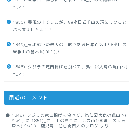
^ω^ )
1850)_爆風の中でしたが、98座目岩手山の頂に立つこと
が出来ましたよ！！
1849)_東北遠征の最大の目的である日本百名山98座目の
岩手山の麓へ♪( ´θ｀)ノ
1848)_クジラの竜田揚げを食べて、気仙沼大島の亀山へ(
^ω^ )
最近のコメント
1848)_クジラの竜田揚げを食べて、気仙沼大島の亀山へ(
^ω^ )
に
1851)_岩手山の帰りに「しま山100選」の大高
森へ( ^ω^ )｜鹿児島に住む関西人のブログ
より