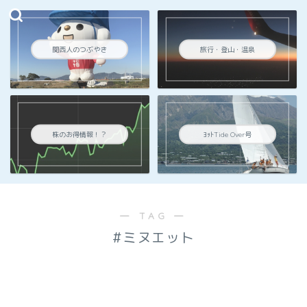
関西人のつぶやき
旅行・登山・温泉
株のお得情報！？
ﾖｯﾄTide Over号
― TAG ―
#ミヌエット