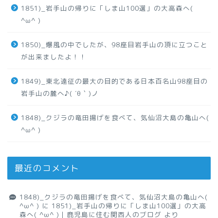
1851)_岩手山の帰りに「しま山100選」の大高森へ(
^ω^ )
1850)_爆風の中でしたが、98座目岩手山の頂に立つこと
が出来ましたよ！！
1849)_東北遠征の最大の目的である日本百名山98座目の
岩手山の麓へ♪( ´θ｀)ノ
1848)_クジラの竜田揚げを食べて、気仙沼大島の亀山へ(
^ω^ )
最近のコメント
1848)_クジラの竜田揚げを食べて、気仙沼大島の亀山へ(
^ω^ )
に
1851)_岩手山の帰りに「しま山100選」の大高
森へ( ^ω^ )｜鹿児島に住む関西人のブログ
より