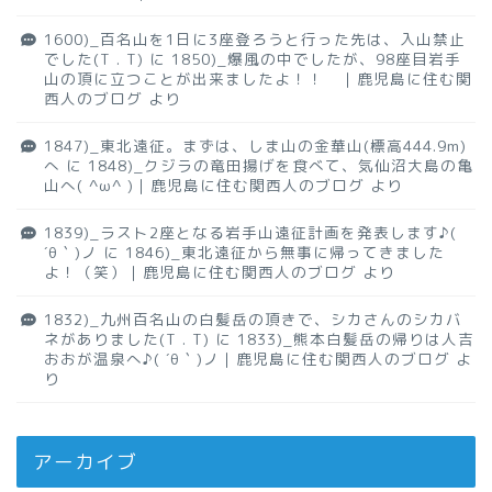
1600)_百名山を1日に3座登ろうと行った先は、入山禁止
でした(T . T)
に
1850)_爆風の中でしたが、98座目岩手
山の頂に立つことが出来ましたよ！！ ｜鹿児島に住む関
西人のブログ
より
1847)_東北遠征。まずは、しま山の金華山(標高444.9m)
へ
に
1848)_クジラの竜田揚げを食べて、気仙沼大島の亀
山へ( ^ω^ )｜鹿児島に住む関西人のブログ
より
1839)_ラスト2座となる岩手山遠征計画を発表します♪(
´θ｀)ノ
に
1846)_東北遠征から無事に帰ってきました
よ！（笑）｜鹿児島に住む関西人のブログ
より
1832)_九州百名山の白髪岳の頂きで、シカさんのシカバ
ネがありました(T . T)
に
1833)_熊本白髪岳の帰りは人吉
おおが温泉へ♪( ´θ｀)ノ｜鹿児島に住む関西人のブログ
よ
り
アーカイブ