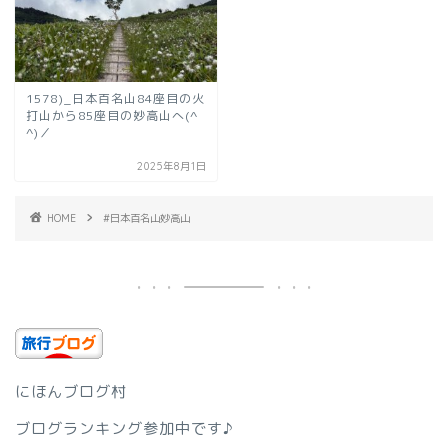
1578)_日本百名山84座目の火
打山から85座目の妙高山へ(^
^)／
2025年8月1日
HOME
#日本百名山妙高山
にほんブログ村
ブログランキング参加中です♪