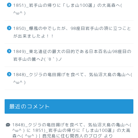
1851)_岩手山の帰りに「しま山100選」の大高森へ(
^ω^ )
1850)_爆風の中でしたが、98座目岩手山の頂に立つこと
が出来ましたよ！！
1849)_東北遠征の最大の目的である日本百名山98座目の
岩手山の麓へ♪( ´θ｀)ノ
1848)_クジラの竜田揚げを食べて、気仙沼大島の亀山へ(
^ω^ )
最近のコメント
1848)_クジラの竜田揚げを食べて、気仙沼大島の亀山へ(
^ω^ )
に
1851)_岩手山の帰りに「しま山100選」の大高
森へ( ^ω^ )｜鹿児島に住む関西人のブログ
より