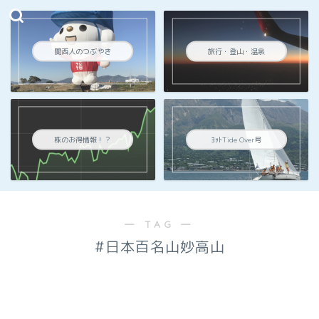
関西人のつぶやき
旅行・登山・温泉
株のお得情報！？
ﾖｯﾄTide Over号
― TAG ―
#日本百名山妙高山