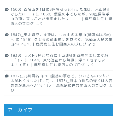
1600)_百名山を1日に3座登ろうと行った先は、入山禁止
でした(T . T)
に
1850)_爆風の中でしたが、98座目岩手
山の頂に立つことが出来ましたよ！！ ｜鹿児島に住む関
西人のブログ
より
1847)_東北遠征。まずは、しま山の金華山(標高444.9m)
へ
に
1848)_クジラの竜田揚げを食べて、気仙沼大島の亀
山へ( ^ω^ )｜鹿児島に住む関西人のブログ
より
1839)_ラスト2座となる岩手山遠征計画を発表します♪(
´θ｀)ノ
に
1846)_東北遠征から無事に帰ってきました
よ！（笑）｜鹿児島に住む関西人のブログ
より
1832)_九州百名山の白髪岳の頂きで、シカさんのシカバ
ネがありました(T . T)
に
1833)_熊本白髪岳の帰りは人吉
おおが温泉へ♪( ´θ｀)ノ｜鹿児島に住む関西人のブログ
よ
り
アーカイブ