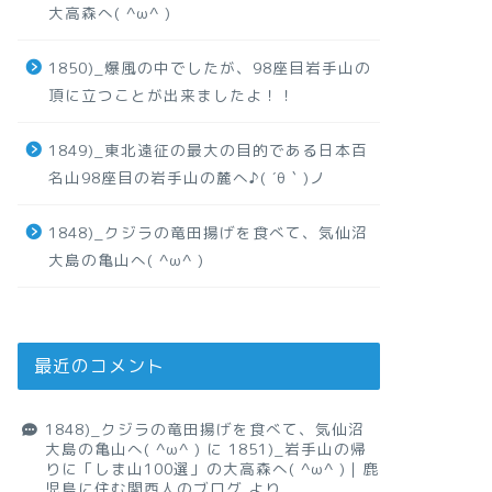
大高森へ( ^ω^ )
1850)_爆風の中でしたが、98座目岩手山の
頂に立つことが出来ましたよ！！
1849)_東北遠征の最大の目的である日本百
名山98座目の岩手山の麓へ♪( ´θ｀)ノ
1848)_クジラの竜田揚げを食べて、気仙沼
大島の亀山へ( ^ω^ )
最近のコメント
1848)_クジラの竜田揚げを食べて、気仙沼
大島の亀山へ( ^ω^ )
に
1851)_岩手山の帰
りに「しま山100選」の大高森へ( ^ω^ )｜鹿
児島に住む関西人のブログ
より