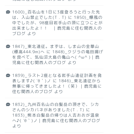
1600)_百名山を1日に3座登ろうと行った先
は、入山禁止でした(T . T)
に
1850)_爆風の
中でしたが、98座目岩手山の頂に立つことが
出来ましたよ！！ ｜鹿児島に住む関西人の
ブログ
より
1847)_東北遠征。まずは、しま山の金華山
(標高444.9m)へ
に
1848)_クジラの竜田揚げ
を食べて、気仙沼大島の亀山へ( ^ω^ )｜鹿
児島に住む関西人のブログ
より
1839)_ラスト2座となる岩手山遠征計画を発
表します♪( ´θ｀)ノ
に
1846)_東北遠征から
無事に帰ってきましたよ！（笑）｜鹿児島に
住む関西人のブログ
より
1832)_九州百名山の白髪岳の頂きで、シカ
さんのシカバネがありました(T . T)
に
1833)_熊本白髪岳の帰りは人吉おおが温泉
へ♪( ´θ｀)ノ｜鹿児島に住む関西人のブログ
より