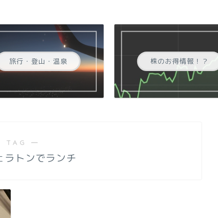
旅行・登山・温泉
株のお得情報！？
 TAG ―
ェラトンでランチ