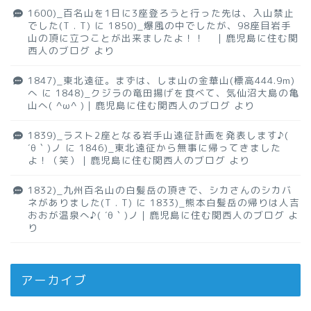
1600)_百名山を1日に3座登ろうと行った先は、入山禁止
でした(T . T)
に
1850)_爆風の中でしたが、98座目岩手
山の頂に立つことが出来ましたよ！！ ｜鹿児島に住む関
西人のブログ
より
1847)_東北遠征。まずは、しま山の金華山(標高444.9m)
へ
に
1848)_クジラの竜田揚げを食べて、気仙沼大島の亀
山へ( ^ω^ )｜鹿児島に住む関西人のブログ
より
1839)_ラスト2座となる岩手山遠征計画を発表します♪(
´θ｀)ノ
に
1846)_東北遠征から無事に帰ってきました
よ！（笑）｜鹿児島に住む関西人のブログ
より
1832)_九州百名山の白髪岳の頂きで、シカさんのシカバ
ネがありました(T . T)
に
1833)_熊本白髪岳の帰りは人吉
おおが温泉へ♪( ´θ｀)ノ｜鹿児島に住む関西人のブログ
よ
り
アーカイブ