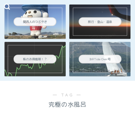
関西人のつぶやき
旅行・登山・温泉
株のお得情報！？
ﾖｯﾄTide Over号
― TAG ―
究極の水風呂