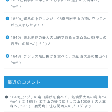
^ω^ )
1850)_爆風の中でしたが、98座目岩手山の頂に立つこと
が出来ましたよ！！
1849)_東北遠征の最大の目的である日本百名山98座目の
岩手山の麓へ♪( ´θ｀)ノ
1848)_クジラの竜田揚げを食べて、気仙沼大島の亀山へ(
^ω^ )
最近のコメント
1848)_クジラの竜田揚げを食べて、気仙沼大島の亀山へ(
^ω^ )
に
1851)_岩手山の帰りに「しま山100選」の大高
森へ( ^ω^ )｜鹿児島に住む関西人のブログ
より