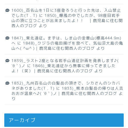
1600)_百名山を1日に3座登ろうと行った先は、入山禁止
でした(T . T)
に
1850)_爆風の中でしたが、98座目岩手
山の頂に立つことが出来ましたよ！！ ｜鹿児島に住む関
西人のブログ
より
1847)_東北遠征。まずは、しま山の金華山(標高444.9m)
へ
に
1848)_クジラの竜田揚げを食べて、気仙沼大島の亀
山へ( ^ω^ )｜鹿児島に住む関西人のブログ
より
1839)_ラスト2座となる岩手山遠征計画を発表します♪(
´θ｀)ノ
に
1846)_東北遠征から無事に帰ってきました
よ！（笑）｜鹿児島に住む関西人のブログ
より
1832)_九州百名山の白髪岳の頂きで、シカさんのシカバ
ネがありました(T . T)
に
1833)_熊本白髪岳の帰りは人吉
おおが温泉へ♪( ´θ｀)ノ｜鹿児島に住む関西人のブログ
よ
り
アーカイブ