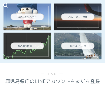
関西人のつぶやき
旅行・登山・温泉
株のお得情報！？
ﾖｯﾄTide Over号
― TAG ―
鹿児島県庁のLINEアカウントを友だち登録