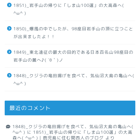
1851)_岩手山の帰りに「しま山100選」の大高森へ(
^ω^ )
1850)_爆風の中でしたが、98座目岩手山の頂に立つこと
が出来ましたよ！！
1849)_東北遠征の最大の目的である日本百名山98座目の
岩手山の麓へ♪( ´θ｀)ノ
1848)_クジラの竜田揚げを食べて、気仙沼大島の亀山へ(
^ω^ )
最近のコメント
1848)_クジラの竜田揚げを食べて、気仙沼大島の亀山へ(
^ω^ )
に
1851)_岩手山の帰りに「しま山100選」の大高
森へ( ^ω^ )｜鹿児島に住む関西人のブログ
より