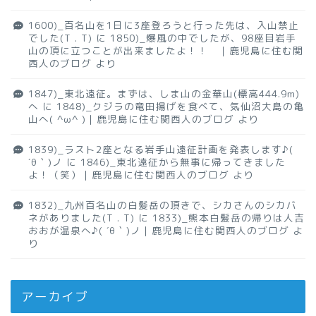
1600)_百名山を1日に3座登ろうと行った先は、入山禁止
でした(T . T)
に
1850)_爆風の中でしたが、98座目岩手
山の頂に立つことが出来ましたよ！！ ｜鹿児島に住む関
西人のブログ
より
1847)_東北遠征。まずは、しま山の金華山(標高444.9m)
へ
に
1848)_クジラの竜田揚げを食べて、気仙沼大島の亀
山へ( ^ω^ )｜鹿児島に住む関西人のブログ
より
1839)_ラスト2座となる岩手山遠征計画を発表します♪(
´θ｀)ノ
に
1846)_東北遠征から無事に帰ってきました
よ！（笑）｜鹿児島に住む関西人のブログ
より
1832)_九州百名山の白髪岳の頂きで、シカさんのシカバ
ネがありました(T . T)
に
1833)_熊本白髪岳の帰りは人吉
おおが温泉へ♪( ´θ｀)ノ｜鹿児島に住む関西人のブログ
よ
り
アーカイブ