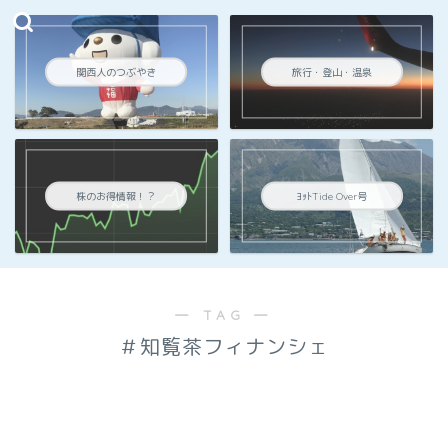
関西人のつぶやき
旅行・登山・温泉
株のお得情報！？
ﾖｯﾄTide Over号
― TAG ―
＃知覧茶フィナンシェ