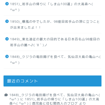
1851)_岩手山の帰りに「しま山100選」の大高森へ(
^ω^ )
1850)_爆風の中でしたが、98座目岩手山の頂に立つこと
が出来ましたよ！！
1849)_東北遠征の最大の目的である日本百名山98座目の
岩手山の麓へ♪( ´θ｀)ノ
1848)_クジラの竜田揚げを食べて、気仙沼大島の亀山へ(
^ω^ )
最近のコメント
1848)_クジラの竜田揚げを食べて、気仙沼大島の亀山へ(
^ω^ )
に
1851)_岩手山の帰りに「しま山100選」の大高
森へ( ^ω^ )｜鹿児島に住む関西人のブログ
より