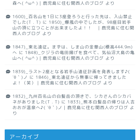
森へ( ^ω^ )｜鹿児島に住む関西人のブログ
より
1600)_百名山を1日に3座登ろうと行った先は、入山禁止
でした(T . T)
に
1850)_爆風の中でしたが、98座目岩手
山の頂に立つことが出来ましたよ！！ ｜鹿児島に住む関
西人のブログ
より
1847)_東北遠征。まずは、しま山の金華山(標高444.9m)
へ
に
1848)_クジラの竜田揚げを食べて、気仙沼大島の亀
山へ( ^ω^ )｜鹿児島に住む関西人のブログ
より
1839)_ラスト2座となる岩手山遠征計画を発表します♪(
´θ｀)ノ
に
1846)_東北遠征から無事に帰ってきました
よ！（笑）｜鹿児島に住む関西人のブログ
より
1832)_九州百名山の白髪岳の頂きで、シカさんのシカバ
ネがありました(T . T)
に
1833)_熊本白髪岳の帰りは人吉
おおが温泉へ♪( ´θ｀)ノ｜鹿児島に住む関西人のブログ
よ
り
アーカイブ