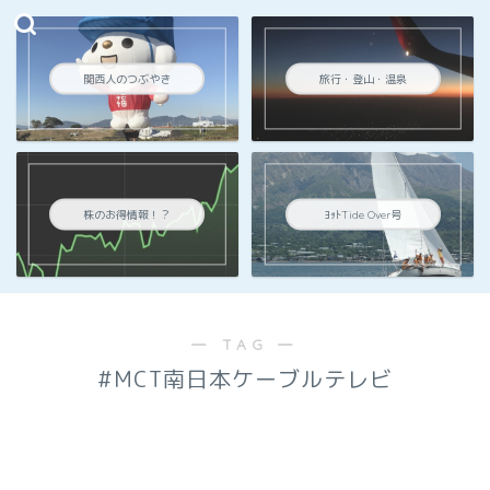
関西人のつぶやき
旅行・登山・温泉
株のお得情報！？
ﾖｯﾄTide Over号
― TAG ―
#MCT南日本ケーブルテレビ