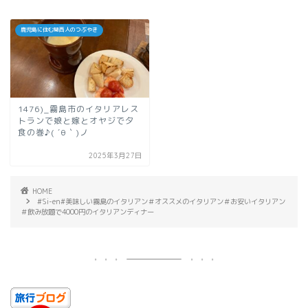
鹿児島に住む関西人のつぶやき
1476)_霧島市のイタリアレス
トランで娘と嫁とオヤジで夕
食の巻♪( ´θ｀)ノ
2025年3月27日
HOME
#Si-en#美味しい霧島のイタリアン＃オススメのイタリアン＃お安いイタリアン
＃飲み放題で4000円のイタリアンディナー