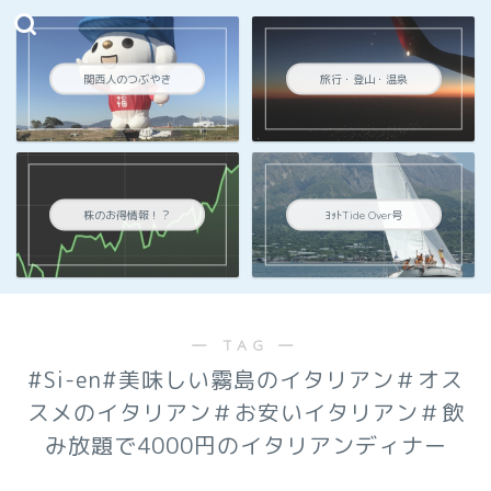
関西人のつぶやき
旅行・登山・温泉
株のお得情報！？
ﾖｯﾄTide Over号
― TAG ―
#Si-en#美味しい霧島のイタリアン＃オス
スメのイタリアン＃お安いイタリアン＃飲
み放題で4000円のイタリアンディナー