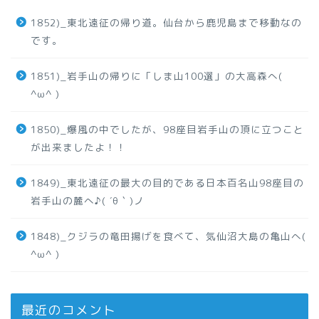
1852)_東北遠征の帰り道。仙台から鹿児島まで移動なの
です。
1851)_岩手山の帰りに「しま山100選」の大高森へ(
^ω^ )
1850)_爆風の中でしたが、98座目岩手山の頂に立つこと
が出来ましたよ！！
1849)_東北遠征の最大の目的である日本百名山98座目の
岩手山の麓へ♪( ´θ｀)ノ
1848)_クジラの竜田揚げを食べて、気仙沼大島の亀山へ(
^ω^ )
最近のコメント