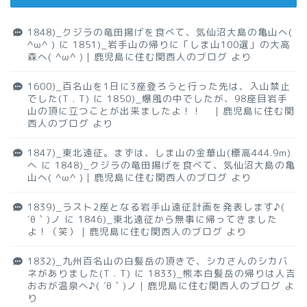
1848)_クジラの竜田揚げを食べて、気仙沼大島の亀山へ(
^ω^ )
に
1851)_岩手山の帰りに「しま山100選」の大高
森へ( ^ω^ )｜鹿児島に住む関西人のブログ
より
1600)_百名山を1日に3座登ろうと行った先は、入山禁止
でした(T . T)
に
1850)_爆風の中でしたが、98座目岩手
山の頂に立つことが出来ましたよ！！ ｜鹿児島に住む関
西人のブログ
より
1847)_東北遠征。まずは、しま山の金華山(標高444.9m)
へ
に
1848)_クジラの竜田揚げを食べて、気仙沼大島の亀
山へ( ^ω^ )｜鹿児島に住む関西人のブログ
より
1839)_ラスト2座となる岩手山遠征計画を発表します♪(
´θ｀)ノ
に
1846)_東北遠征から無事に帰ってきました
よ！（笑）｜鹿児島に住む関西人のブログ
より
1832)_九州百名山の白髪岳の頂きで、シカさんのシカバ
ネがありました(T . T)
に
1833)_熊本白髪岳の帰りは人吉
おおが温泉へ♪( ´θ｀)ノ｜鹿児島に住む関西人のブログ
よ
り