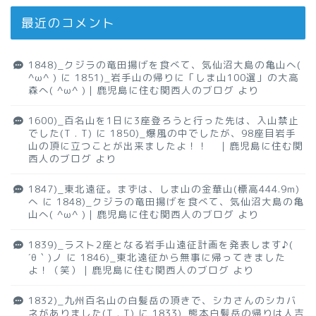
最近のコメント
1848)_クジラの竜田揚げを食べて、気仙沼大島の亀山へ(
^ω^ )
に
1851)_岩手山の帰りに「しま山100選」の大高
森へ( ^ω^ )｜鹿児島に住む関西人のブログ
より
1600)_百名山を1日に3座登ろうと行った先は、入山禁止
でした(T . T)
に
1850)_爆風の中でしたが、98座目岩手
山の頂に立つことが出来ましたよ！！ ｜鹿児島に住む関
西人のブログ
より
1847)_東北遠征。まずは、しま山の金華山(標高444.9m)
へ
に
1848)_クジラの竜田揚げを食べて、気仙沼大島の亀
山へ( ^ω^ )｜鹿児島に住む関西人のブログ
より
1839)_ラスト2座となる岩手山遠征計画を発表します♪(
´θ｀)ノ
に
1846)_東北遠征から無事に帰ってきました
よ！（笑）｜鹿児島に住む関西人のブログ
より
1832)_九州百名山の白髪岳の頂きで、シカさんのシカバ
ネがありました(T . T)
に
1833)_熊本白髪岳の帰りは人吉