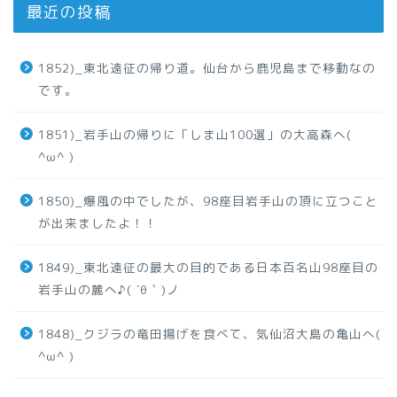
最近の投稿
1852)_東北遠征の帰り道。仙台から鹿児島まで移動なの
です。
1851)_岩手山の帰りに「しま山100選」の大高森へ(
^ω^ )
1850)_爆風の中でしたが、98座目岩手山の頂に立つこと
が出来ましたよ！！
1849)_東北遠征の最大の目的である日本百名山98座目の
岩手山の麓へ♪( ´θ｀)ノ
1848)_クジラの竜田揚げを食べて、気仙沼大島の亀山へ(
^ω^ )