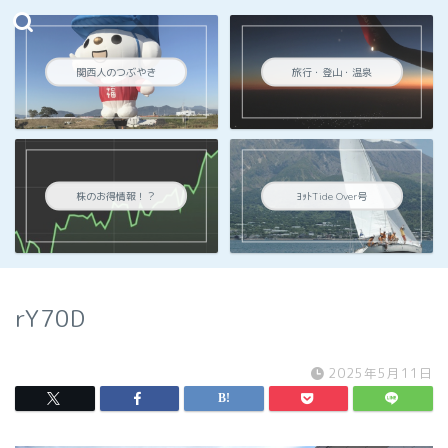
関西人のつぶやき
旅行・登山・温泉
株のお得情報！？
ﾖｯﾄTide Over号
rY70D
2025年5月11日