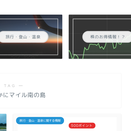
旅行・登山・温泉
株のお得情報！？
 TAG ―
こかにマイル南の島
旅行・登山・温泉に関する情報