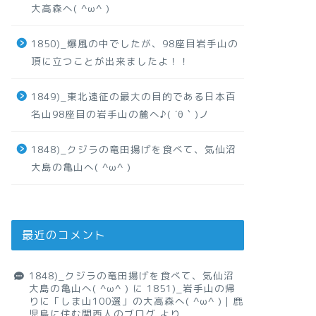
大高森へ( ^ω^ )
1850)_爆風の中でしたが、98座目岩手山の
頂に立つことが出来ましたよ！！
1849)_東北遠征の最大の目的である日本百
名山98座目の岩手山の麓へ♪( ´θ｀)ノ
1848)_クジラの竜田揚げを食べて、気仙沼
大島の亀山へ( ^ω^ )
最近のコメント
1848)_クジラの竜田揚げを食べて、気仙沼
大島の亀山へ( ^ω^ )
に
1851)_岩手山の帰
りに「しま山100選」の大高森へ( ^ω^ )｜鹿
児島に住む関西人のブログ
より