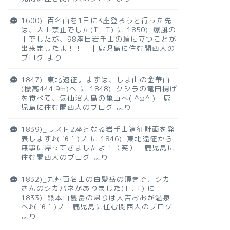
1600)_百名山を1日に3座登ろうと行った先
は、入山禁止でした(T . T)
に
1850)_爆風の
中でしたが、98座目岩手山の頂に立つことが
出来ましたよ！！ ｜鹿児島に住む関西人の
ブログ
より
1847)_東北遠征。まずは、しま山の金華山
(標高444.9m)へ
に
1848)_クジラの竜田揚げ
を食べて、気仙沼大島の亀山へ( ^ω^ )｜鹿
児島に住む関西人のブログ
より
1839)_ラスト2座となる岩手山遠征計画を発
表します♪( ´θ｀)ノ
に
1846)_東北遠征から
無事に帰ってきましたよ！（笑）｜鹿児島に
住む関西人のブログ
より
1832)_九州百名山の白髪岳の頂きで、シカ
さんのシカバネがありました(T . T)
に
1833)_熊本白髪岳の帰りは人吉おおが温泉
へ♪( ´θ｀)ノ｜鹿児島に住む関西人のブログ
より