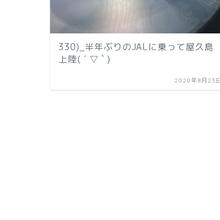
330)_半年ぶりのJALに乗って屋久島
上陸( ´ ▽ ` )
2020年8月23