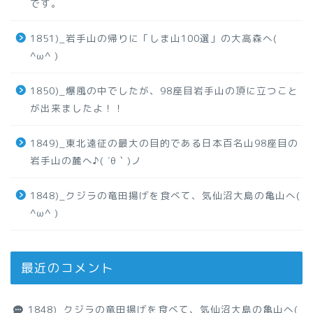
です。
1851)_岩手山の帰りに「しま山100選」の大高森へ(
^ω^ )
1850)_爆風の中でしたが、98座目岩手山の頂に立つこと
が出来ましたよ！！
1849)_東北遠征の最大の目的である日本百名山98座目の
岩手山の麓へ♪( ´θ｀)ノ
1848)_クジラの竜田揚げを食べて、気仙沼大島の亀山へ(
^ω^ )
最近のコメント
1848)_クジラの竜田揚げを食べて、気仙沼大島の亀山へ(