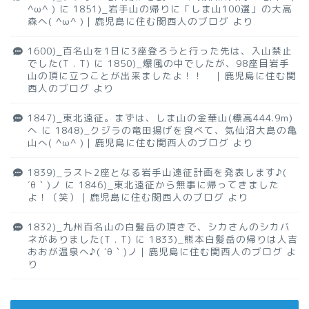
^ω^ )
に
1851)_岩手山の帰りに「しま山100選」の大高
森へ( ^ω^ )｜鹿児島に住む関西人のブログ
より
1600)_百名山を1日に3座登ろうと行った先は、入山禁止
でした(T . T)
に
1850)_爆風の中でしたが、98座目岩手
山の頂に立つことが出来ましたよ！！ ｜鹿児島に住む関
西人のブログ
より
1847)_東北遠征。まずは、しま山の金華山(標高444.9m)
へ
に
1848)_クジラの竜田揚げを食べて、気仙沼大島の亀
山へ( ^ω^ )｜鹿児島に住む関西人のブログ
より
1839)_ラスト2座となる岩手山遠征計画を発表します♪(
´θ｀)ノ
に
1846)_東北遠征から無事に帰ってきました
よ！（笑）｜鹿児島に住む関西人のブログ
より
1832)_九州百名山の白髪岳の頂きで、シカさんのシカバ
ネがありました(T . T)
に
1833)_熊本白髪岳の帰りは人吉
おおが温泉へ♪( ´θ｀)ノ｜鹿児島に住む関西人のブログ
よ
り