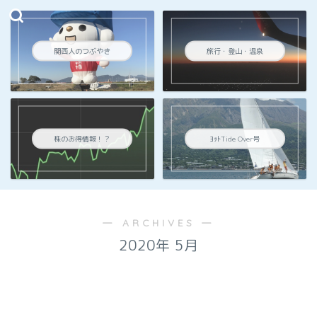
関西人のつぶやき
旅行・登山・温泉
株のお得情報！？
ﾖｯﾄTide Over号
― ARCHIVES ―
2020年 5月