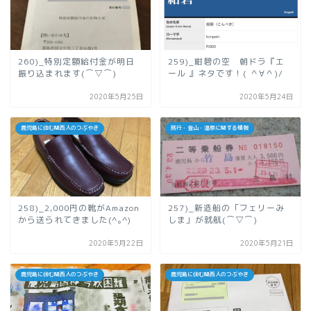
260)_特別定額給付金が明日
259)_紺碧の空 朝ドラ『エ
振り込まれます(⌒▽⌒)
ール 』ネタです！( ＾∀＾)/
2020年5月25日
2020年5月24日
鹿児島に住む関西人のつぶやき
旅行・登山・温泉に関する情報
258)_2,000円の靴がAmazon
257)_新造船の「フェリーみ
から送られてきました(^｡^)
しま」が就航(⌒▽⌒)
2020年5月22日
2020年5月21日
鹿児島に住む関西人のつぶやき
鹿児島に住む関西人のつぶやき