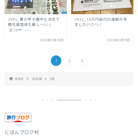
256)_夏の甲子園中止決定で
255)_10万円給付の連絡が来
鹿児島国体も厳し〜い (
ました(^○^)／
´Д`)y━･~~
2020年5月20日
2020年5月19日
1
2
3
HOME
2020年
5月
にほんブログ村