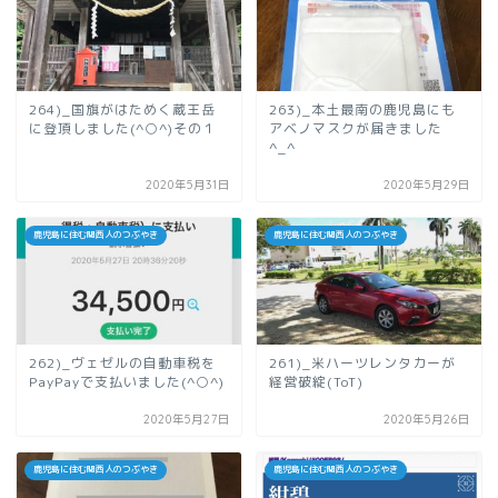
264)_国旗がはためく蔵王岳
263)_本土最南の鹿児島にも
に登頂しました(^○^)その１
アベノマスクが届きました
^_^
2020年5月31日
2020年5月29日
鹿児島に住む関西人のつぶやき
鹿児島に住む関西人のつぶやき
262)_ヴェゼルの自動車税を
261)_米ハーツレンタカーが
PayPayで支払いました(^○^)
経営破綻(ToT)
2020年5月27日
2020年5月26日
鹿児島に住む関西人のつぶやき
鹿児島に住む関西人のつぶやき