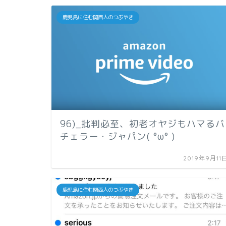
鹿児島に住む関西人のつぶやき
96)_批判必至、初老オヤジもハマるバ
チェラー・ジャパン( °ω° )
2019年9月11
鹿児島に住む関西人のつぶやき