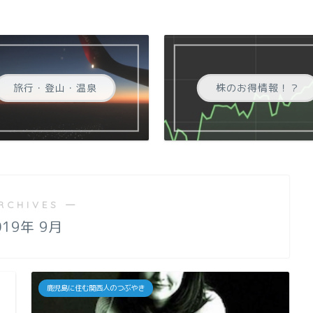
旅行・登山・温泉
株のお得情報！？
RCHIVES ―
019年 9月
鹿児島に住む関西人のつぶやき