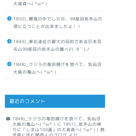
大高森へ( ^ω^ )
1850)_爆風の中でしたが、98座目岩手山の
頂に立つことが出来ましたよ！！
1849)_東北遠征の最大の目的である日本百
名山98座目の岩手山の麓へ♪( ´θ｀)ノ
1848)_クジラの竜田揚げを食べて、気仙沼
大島の亀山へ( ^ω^ )
最近のコメント
1848)_クジラの竜田揚げを食べて、気仙沼
大島の亀山へ( ^ω^ )
に
1851)_岩手山の帰
りに「しま山100選」の大高森へ( ^ω^ )｜鹿
児島に住む関西人のブログ
より