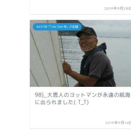
2019年9月28
ﾖｯﾄX-99「Tide Over号」の記録
98)_大恩人のヨットマンが永遠の航海
に出られました( T_T)
2019年9月16