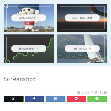
関西人のつぶやき
旅行・登山・温泉
株のお得情報！？
ﾖｯﾄTide Over号
Screenshot
2025年9月13日