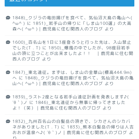
1848)_クジラの竜田揚げを食べて、気仙沼大島の亀山へ(
^ω^ )
に
1851)_岩手山の帰りに「しま山100選」の大高
森へ( ^ω^ )｜鹿児島に住む関西人のブログ
より
1600)_百名山を1日に3座登ろうと行った先は、入山禁止
でした(T . T)
に
1850)_爆風の中でしたが、98座目岩手
山の頂に立つことが出来ましたよ！！ ｜鹿児島に住む関
西人のブログ
より
1847)_東北遠征。まずは、しま山の金華山(標高444.9m)
へ
に
1848)_クジラの竜田揚げを食べて、気仙沼大島の亀
山へ( ^ω^ )｜鹿児島に住む関西人のブログ
より
1839)_ラスト2座となる岩手山遠征計画を発表します♪(
´θ｀)ノ
に
1846)_東北遠征から無事に帰ってきました
よ！（笑）｜鹿児島に住む関西人のブログ
より
1832)_九州百名山の白髪岳の頂きで、シカさんのシカバ
ネがありました(T . T)
に
1833)_熊本白髪岳の帰りは人吉
おおが温泉へ♪( ´θ｀)ノ｜鹿児島に住む関西人のブログ
よ
り