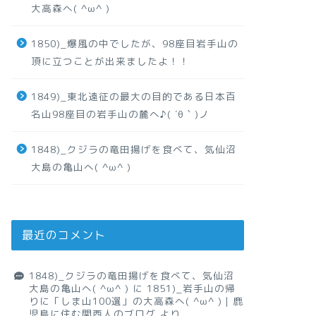
大高森へ( ^ω^ )
1850)_爆風の中でしたが、98座目岩手山の
頂に立つことが出来ましたよ！！
1849)_東北遠征の最大の目的である日本百
名山98座目の岩手山の麓へ♪( ´θ｀)ノ
1848)_クジラの竜田揚げを食べて、気仙沼
大島の亀山へ( ^ω^ )
最近のコメント
1848)_クジラの竜田揚げを食べて、気仙沼
大島の亀山へ( ^ω^ )
に
1851)_岩手山の帰
りに「しま山100選」の大高森へ( ^ω^ )｜鹿
児島に住む関西人のブログ
より