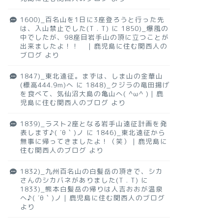
1600)_百名山を1日に3座登ろうと行った先
は、入山禁止でした(T . T)
に
1850)_爆風の
中でしたが、98座目岩手山の頂に立つことが
出来ましたよ！！ ｜鹿児島に住む関西人の
ブログ
より
1847)_東北遠征。まずは、しま山の金華山
(標高444.9m)へ
に
1848)_クジラの竜田揚げ
を食べて、気仙沼大島の亀山へ( ^ω^ )｜鹿
児島に住む関西人のブログ
より
1839)_ラスト2座となる岩手山遠征計画を発
表します♪( ´θ｀)ノ
に
1846)_東北遠征から
無事に帰ってきましたよ！（笑）｜鹿児島に
住む関西人のブログ
より
1832)_九州百名山の白髪岳の頂きで、シカ
さんのシカバネがありました(T . T)
に
1833)_熊本白髪岳の帰りは人吉おおが温泉
へ♪( ´θ｀)ノ｜鹿児島に住む関西人のブログ
より