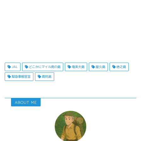
JAL
どこかにマイル南の島
奄美大島
屋久島
徳之島
緊急事態宣言
鹿児島
ABOUT ME