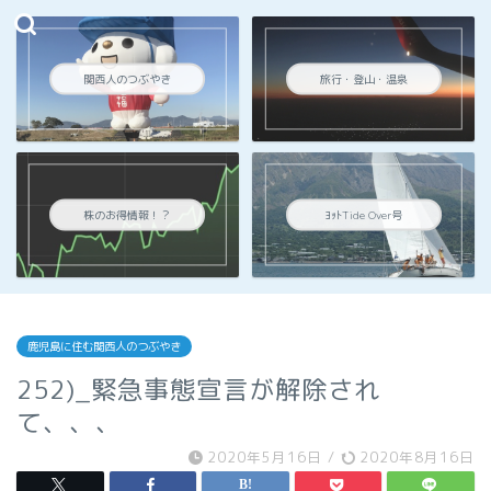
関西人のつぶやき
旅行・登山・温泉
株のお得情報！？
ﾖｯﾄTide Over号
鹿児島に住む関西人のつぶやき
252)_緊急事態宣言が解除され
て、、、
2020年5月16日
/
2020年8月16日