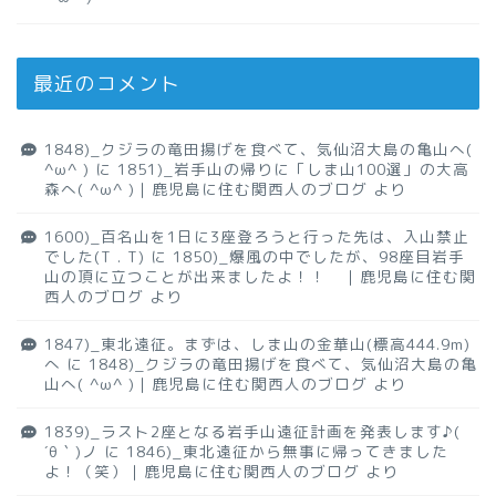
最近のコメント
1848)_クジラの竜田揚げを食べて、気仙沼大島の亀山へ(
^ω^ )
に
1851)_岩手山の帰りに「しま山100選」の大高
森へ( ^ω^ )｜鹿児島に住む関西人のブログ
より
1600)_百名山を1日に3座登ろうと行った先は、入山禁止
でした(T . T)
に
1850)_爆風の中でしたが、98座目岩手
山の頂に立つことが出来ましたよ！！ ｜鹿児島に住む関
西人のブログ
より
1847)_東北遠征。まずは、しま山の金華山(標高444.9m)
へ
に
1848)_クジラの竜田揚げを食べて、気仙沼大島の亀
山へ( ^ω^ )｜鹿児島に住む関西人のブログ
より
1839)_ラスト2座となる岩手山遠征計画を発表します♪(
´θ｀)ノ
に
1846)_東北遠征から無事に帰ってきました
よ！（笑）｜鹿児島に住む関西人のブログ
より