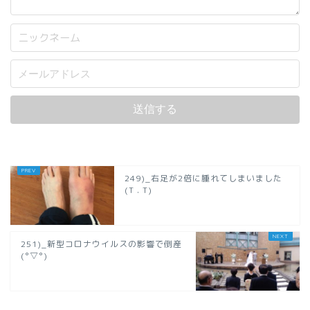
249)_右足が2倍に腫れてしまいました
(T . T)
251)_新型コロナウイルスの影響で倒産
(°▽°)