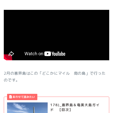
2月の喜界島はこの「どこかにマイル 南の島」で行った
のです。
178)_喜界島＆奄美大島ガイ
ド 【目次】