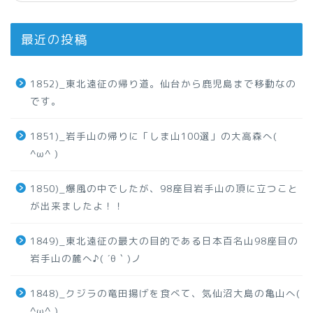
最近の投稿
1852)_東北遠征の帰り道。仙台から鹿児島まで移動なの
です。
1851)_岩手山の帰りに「しま山100選」の大高森へ(
^ω^ )
1850)_爆風の中でしたが、98座目岩手山の頂に立つこと
が出来ましたよ！！
1849)_東北遠征の最大の目的である日本百名山98座目の
岩手山の麓へ♪( ´θ｀)ノ
1848)_クジラの竜田揚げを食べて、気仙沼大島の亀山へ(
^ω^ )