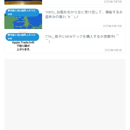
2020年3月3日
鹿児島に住む関西人のつぶ
1063)_台風を右から左に受け流して、帰省するお
やき
盆休みの巻♪( ´θ｀)ノ
2023年8月10日
鹿児島に住む関西人のつぶ
774)_息子にNEWマックを購入するか思案中(￣
やき
￣)
2022年6月1日