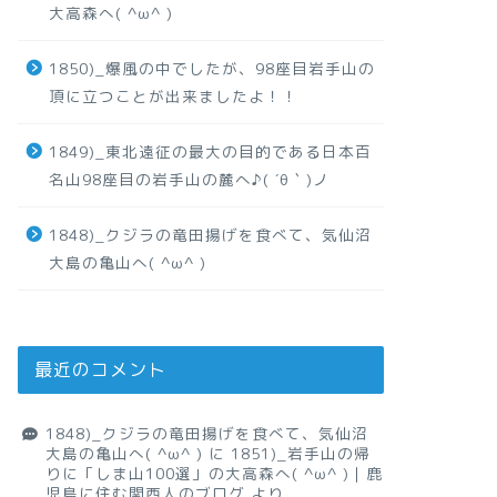
大高森へ( ^ω^ )
1850)_爆風の中でしたが、98座目岩手山の
頂に立つことが出来ましたよ！！
1849)_東北遠征の最大の目的である日本百
名山98座目の岩手山の麓へ♪( ´θ｀)ノ
1848)_クジラの竜田揚げを食べて、気仙沼
大島の亀山へ( ^ω^ )
最近のコメント
1848)_クジラの竜田揚げを食べて、気仙沼
大島の亀山へ( ^ω^ )
に
1851)_岩手山の帰
りに「しま山100選」の大高森へ( ^ω^ )｜鹿
児島に住む関西人のブログ
より