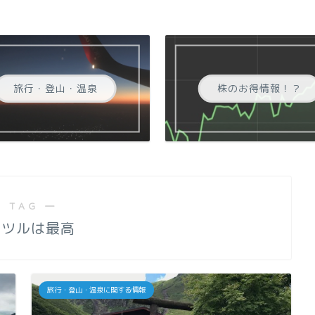
旅行・登山・温泉
株のお得情報！？
 TAG ―
ガツルは最高
旅行・登山・温泉に関する情報