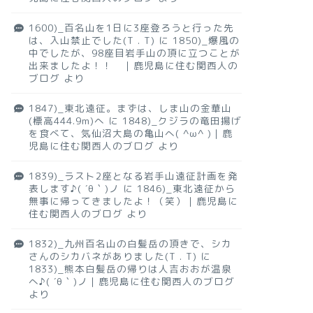
1600)_百名山を1日に3座登ろうと行った先
は、入山禁止でした(T . T)
に
1850)_爆風の
中でしたが、98座目岩手山の頂に立つことが
出来ましたよ！！ ｜鹿児島に住む関西人の
ブログ
より
1847)_東北遠征。まずは、しま山の金華山
(標高444.9m)へ
に
1848)_クジラの竜田揚げ
を食べて、気仙沼大島の亀山へ( ^ω^ )｜鹿
児島に住む関西人のブログ
より
1839)_ラスト2座となる岩手山遠征計画を発
表します♪( ´θ｀)ノ
に
1846)_東北遠征から
無事に帰ってきましたよ！（笑）｜鹿児島に
住む関西人のブログ
より
1832)_九州百名山の白髪岳の頂きで、シカ
さんのシカバネがありました(T . T)
に
1833)_熊本白髪岳の帰りは人吉おおが温泉
へ♪( ´θ｀)ノ｜鹿児島に住む関西人のブログ
より