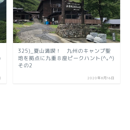
325)_夏山満喫！ 九州のキャンプ聖
)
地を拠点に九重８座ピークハント(^｡^)
その2
日
2020年8月16日