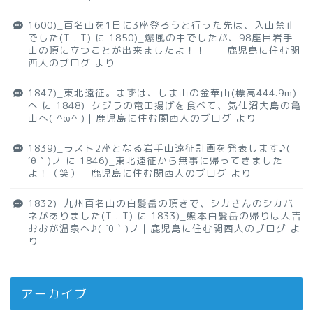
1600)_百名山を1日に3座登ろうと行った先は、入山禁止
でした(T . T)
に
1850)_爆風の中でしたが、98座目岩手
山の頂に立つことが出来ましたよ！！ ｜鹿児島に住む関
西人のブログ
より
1847)_東北遠征。まずは、しま山の金華山(標高444.9m)
へ
に
1848)_クジラの竜田揚げを食べて、気仙沼大島の亀
山へ( ^ω^ )｜鹿児島に住む関西人のブログ
より
1839)_ラスト2座となる岩手山遠征計画を発表します♪(
´θ｀)ノ
に
1846)_東北遠征から無事に帰ってきました
よ！（笑）｜鹿児島に住む関西人のブログ
より
1832)_九州百名山の白髪岳の頂きで、シカさんのシカバ
ネがありました(T . T)
に
1833)_熊本白髪岳の帰りは人吉
おおが温泉へ♪( ´θ｀)ノ｜鹿児島に住む関西人のブログ
よ
り
アーカイブ