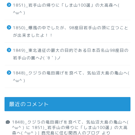
1851)_岩手山の帰りに「しま山100選」の大高森へ(
^ω^ )
1850)_爆風の中でしたが、98座目岩手山の頂に立つこと
が出来ましたよ！！
1849)_東北遠征の最大の目的である日本百名山98座目の
岩手山の麓へ♪( ´θ｀)ノ
1848)_クジラの竜田揚げを食べて、気仙沼大島の亀山へ(
^ω^ )
最近のコメント
1848)_クジラの竜田揚げを食べて、気仙沼大島の亀山へ(
^ω^ )
に
1851)_岩手山の帰りに「しま山100選」の大高
森へ( ^ω^ )｜鹿児島に住む関西人のブログ
より