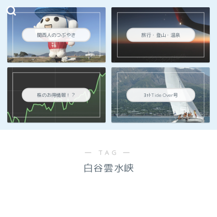
関西人のつぶやき
旅行・登山・温泉
株のお得情報！？
ﾖｯﾄTide Over号
― TAG ―
白谷雲水峡