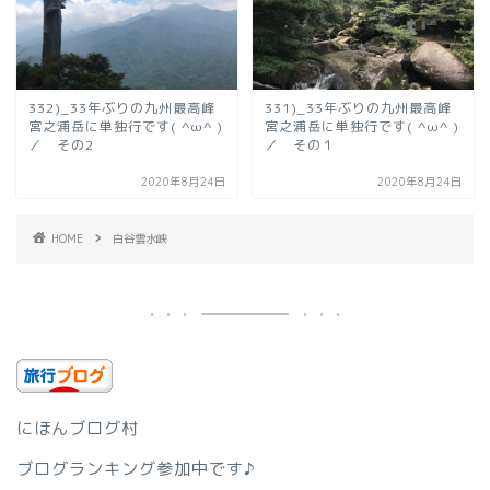
332)_33年ぶりの九州最高峰
331)_33年ぶりの九州最高峰
宮之浦岳に単独行です( ^ω^ )
宮之浦岳に単独行です( ^ω^ )
／ その2
／ その１
2020年8月24日
2020年8月24日
HOME
白谷雲水峡
にほんブログ村
ブログランキング参加中です♪