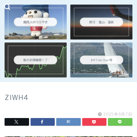
関西人のつぶやき
旅行・登山・温泉
株のお得情報！？
ﾖｯﾄTide Over号
ZIWH4
2025年6月7日