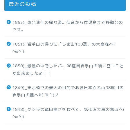
最近の投稿
1852)_東北遠征の帰り道。仙台から鹿児島まで移動なの
です。
1851)_岩手山の帰りに「しま山100選」の大高森へ(
^ω^ )
1850)_爆風の中でしたが、98座目岩手山の頂に立つこと
が出来ましたよ！！
1849)_東北遠征の最大の目的である日本百名山98座目の
岩手山の麓へ♪( ´θ｀)ノ
1848)_クジラの竜田揚げを食べて、気仙沼大島の亀山へ(
^ω^ )