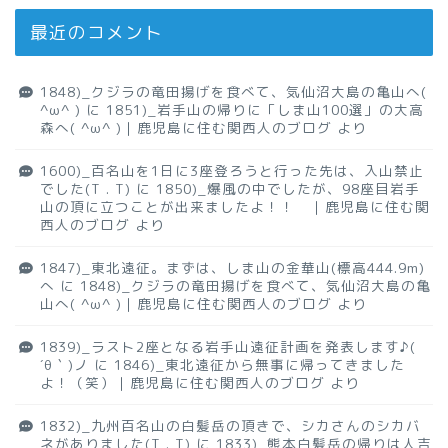
最近のコメント
1848)_クジラの竜田揚げを食べて、気仙沼大島の亀山へ(
^ω^ )
に
1851)_岩手山の帰りに「しま山100選」の大高
森へ( ^ω^ )｜鹿児島に住む関西人のブログ
より
1600)_百名山を1日に3座登ろうと行った先は、入山禁止
でした(T . T)
に
1850)_爆風の中でしたが、98座目岩手
山の頂に立つことが出来ましたよ！！ ｜鹿児島に住む関
西人のブログ
より
1847)_東北遠征。まずは、しま山の金華山(標高444.9m)
へ
に
1848)_クジラの竜田揚げを食べて、気仙沼大島の亀
山へ( ^ω^ )｜鹿児島に住む関西人のブログ
より
1839)_ラスト2座となる岩手山遠征計画を発表します♪(
´θ｀)ノ
に
1846)_東北遠征から無事に帰ってきました
よ！（笑）｜鹿児島に住む関西人のブログ
より
1832)_九州百名山の白髪岳の頂きで、シカさんのシカバ
ネがありました(T . T)
に
1833)_熊本白髪岳の帰りは人吉