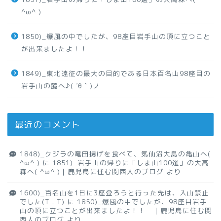
^ω^ )
1850)_爆風の中でしたが、98座目岩手山の頂に立つこと
が出来ましたよ！！
1849)_東北遠征の最大の目的である日本百名山98座目の
岩手山の麓へ♪( ´θ｀)ノ
最近のコメント
1848)_クジラの竜田揚げを食べて、気仙沼大島の亀山へ(
^ω^ )
に
1851)_岩手山の帰りに「しま山100選」の大高
森へ( ^ω^ )｜鹿児島に住む関西人のブログ
より
1600)_百名山を1日に3座登ろうと行った先は、入山禁止
でした(T . T)
に
1850)_爆風の中でしたが、98座目岩手
山の頂に立つことが出来ましたよ！！ ｜鹿児島に住む関
西人のブログ
より