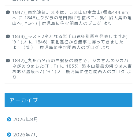
1847)_東北遠征。まずは、しま山の金華山(標高444.9m)
へ
に
1848)_クジラの竜田揚げを食べて、気仙沼大島の亀
山へ( ^ω^ )｜鹿児島に住む関西人のブログ
より
1839)_ラスト2座となる岩手山遠征計画を発表します♪(
´θ｀)ノ
に
1846)_東北遠征から無事に帰ってきました
よ！（笑）｜鹿児島に住む関西人のブログ
より
1832)_九州百名山の白髪岳の頂きで、シカさんのシカバ
ネがありました(T . T)
に
1833)_熊本白髪岳の帰りは人吉
おおが温泉へ♪( ´θ｀)ノ｜鹿児島に住む関西人のブログ
よ
り
アーカイブ
2026年8月
2026年7月