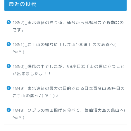
最近の投稿
1852)_東北遠征の帰り道。仙台から鹿児島まで移動なの
です。
1851)_岩手山の帰りに「しま山100選」の大高森へ(
^ω^ )
1850)_爆風の中でしたが、98座目岩手山の頂に立つこと
が出来ましたよ！！
1849)_東北遠征の最大の目的である日本百名山98座目の
岩手山の麓へ♪( ´θ｀)ノ
1848)_クジラの竜田揚げを食べて、気仙沼大島の亀山へ(
^ω^ )