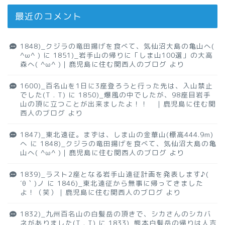
最近のコメント
1848)_クジラの竜田揚げを食べて、気仙沼大島の亀山へ(
^ω^ )
に
1851)_岩手山の帰りに「しま山100選」の大高
森へ( ^ω^ )｜鹿児島に住む関西人のブログ
より
1600)_百名山を1日に3座登ろうと行った先は、入山禁止
でした(T . T)
に
1850)_爆風の中でしたが、98座目岩手
山の頂に立つことが出来ましたよ！！ ｜鹿児島に住む関
西人のブログ
より
1847)_東北遠征。まずは、しま山の金華山(標高444.9m)
へ
に
1848)_クジラの竜田揚げを食べて、気仙沼大島の亀
山へ( ^ω^ )｜鹿児島に住む関西人のブログ
より
1839)_ラスト2座となる岩手山遠征計画を発表します♪(
´θ｀)ノ
に
1846)_東北遠征から無事に帰ってきました
よ！（笑）｜鹿児島に住む関西人のブログ
より
1832)_九州百名山の白髪岳の頂きで、シカさんのシカバ
ネがありました(T . T)
に
1833)_熊本白髪岳の帰りは人吉