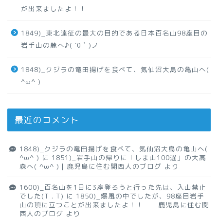
が出来ましたよ！！
1849)_東北遠征の最大の目的である日本百名山98座目の
岩手山の麓へ♪( ´θ｀)ノ
1848)_クジラの竜田揚げを食べて、気仙沼大島の亀山へ(
^ω^ )
最近のコメント
1848)_クジラの竜田揚げを食べて、気仙沼大島の亀山へ(
^ω^ )
に
1851)_岩手山の帰りに「しま山100選」の大高
森へ( ^ω^ )｜鹿児島に住む関西人のブログ
より
1600)_百名山を1日に3座登ろうと行った先は、入山禁止
でした(T . T)
に
1850)_爆風の中でしたが、98座目岩手
山の頂に立つことが出来ましたよ！！ ｜鹿児島に住む関
西人のブログ
より