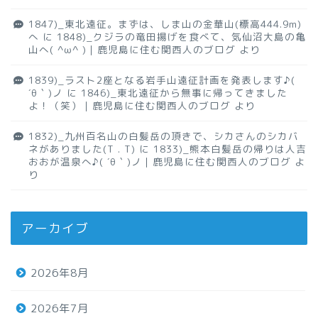
1847)_東北遠征。まずは、しま山の金華山(標高444.9m)
へ
に
1848)_クジラの竜田揚げを食べて、気仙沼大島の亀
山へ( ^ω^ )｜鹿児島に住む関西人のブログ
より
1839)_ラスト2座となる岩手山遠征計画を発表します♪(
´θ｀)ノ
に
1846)_東北遠征から無事に帰ってきました
よ！（笑）｜鹿児島に住む関西人のブログ
より
1832)_九州百名山の白髪岳の頂きで、シカさんのシカバ
ネがありました(T . T)
に
1833)_熊本白髪岳の帰りは人吉
おおが温泉へ♪( ´θ｀)ノ｜鹿児島に住む関西人のブログ
よ
り
アーカイブ
2026年8月
2026年7月