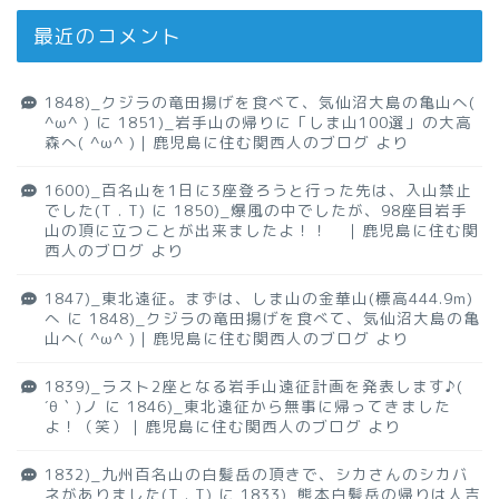
最近のコメント
1848)_クジラの竜田揚げを食べて、気仙沼大島の亀山へ(
^ω^ )
に
1851)_岩手山の帰りに「しま山100選」の大高
森へ( ^ω^ )｜鹿児島に住む関西人のブログ
より
1600)_百名山を1日に3座登ろうと行った先は、入山禁止
でした(T . T)
に
1850)_爆風の中でしたが、98座目岩手
山の頂に立つことが出来ましたよ！！ ｜鹿児島に住む関
西人のブログ
より
1847)_東北遠征。まずは、しま山の金華山(標高444.9m)
へ
に
1848)_クジラの竜田揚げを食べて、気仙沼大島の亀
山へ( ^ω^ )｜鹿児島に住む関西人のブログ
より
1839)_ラスト2座となる岩手山遠征計画を発表します♪(
´θ｀)ノ
に
1846)_東北遠征から無事に帰ってきました
よ！（笑）｜鹿児島に住む関西人のブログ
より
1832)_九州百名山の白髪岳の頂きで、シカさんのシカバ
ネがありました(T . T)
に
1833)_熊本白髪岳の帰りは人吉