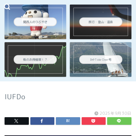
関西人のつぶやき
旅行・登山・温泉
株のお得情報！？
ﾖｯﾄTide Over号
lUFDo
2025年9月30日