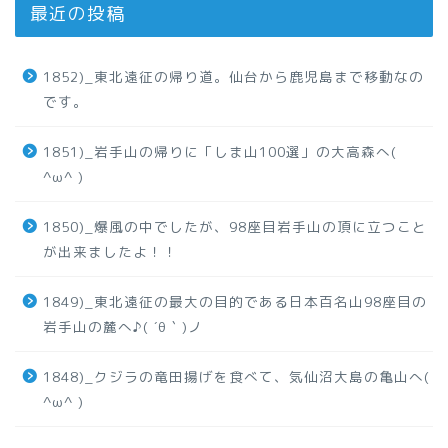
最近の投稿
1852)_東北遠征の帰り道。仙台から鹿児島まで移動なの
です。
1851)_岩手山の帰りに「しま山100選」の大高森へ(
^ω^ )
1850)_爆風の中でしたが、98座目岩手山の頂に立つこと
が出来ましたよ！！
1849)_東北遠征の最大の目的である日本百名山98座目の
岩手山の麓へ♪( ´θ｀)ノ
1848)_クジラの竜田揚げを食べて、気仙沼大島の亀山へ(
^ω^ )