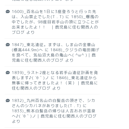
1600)_百名山を1日に3座登ろうと行った先
は、入山禁止でした(T . T)
に
1850)_爆風の
中でしたが、98座目岩手山の頂に立つことが
出来ましたよ！！ ｜鹿児島に住む関西人の
ブログ
より
1847)_東北遠征。まずは、しま山の金華山
(標高444.9m)へ
に
1848)_クジラの竜田揚げ
を食べて、気仙沼大島の亀山へ( ^ω^ )｜鹿
児島に住む関西人のブログ
より
1839)_ラスト2座となる岩手山遠征計画を発
表します♪( ´θ｀)ノ
に
1846)_東北遠征から
無事に帰ってきましたよ！（笑）｜鹿児島に
住む関西人のブログ
より
1832)_九州百名山の白髪岳の頂きで、シカ
さんのシカバネがありました(T . T)
に
1833)_熊本白髪岳の帰りは人吉おおが温泉
へ♪( ´θ｀)ノ｜鹿児島に住む関西人のブログ
より