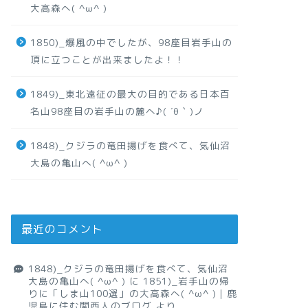
大高森へ( ^ω^ )
1850)_爆風の中でしたが、98座目岩手山の
頂に立つことが出来ましたよ！！
1849)_東北遠征の最大の目的である日本百
名山98座目の岩手山の麓へ♪( ´θ｀)ノ
1848)_クジラの竜田揚げを食べて、気仙沼
大島の亀山へ( ^ω^ )
最近のコメント
1848)_クジラの竜田揚げを食べて、気仙沼
大島の亀山へ( ^ω^ )
に
1851)_岩手山の帰
りに「しま山100選」の大高森へ( ^ω^ )｜鹿
児島に住む関西人のブログ
より