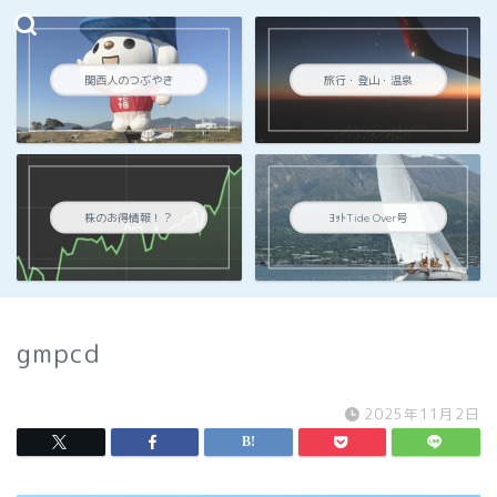
関西人のつぶやき
旅行・登山・温泉
株のお得情報！？
ﾖｯﾄTide Over号
gmpcd
2025年11月2日