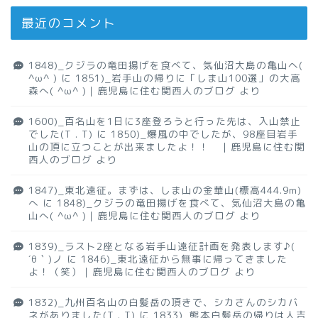
最近のコメント
1848)_クジラの竜田揚げを食べて、気仙沼大島の亀山へ(
^ω^ )
に
1851)_岩手山の帰りに「しま山100選」の大高
森へ( ^ω^ )｜鹿児島に住む関西人のブログ
より
1600)_百名山を1日に3座登ろうと行った先は、入山禁止
でした(T . T)
に
1850)_爆風の中でしたが、98座目岩手
山の頂に立つことが出来ましたよ！！ ｜鹿児島に住む関
西人のブログ
より
1847)_東北遠征。まずは、しま山の金華山(標高444.9m)
へ
に
1848)_クジラの竜田揚げを食べて、気仙沼大島の亀
山へ( ^ω^ )｜鹿児島に住む関西人のブログ
より
1839)_ラスト2座となる岩手山遠征計画を発表します♪(
´θ｀)ノ
に
1846)_東北遠征から無事に帰ってきました
よ！（笑）｜鹿児島に住む関西人のブログ
より
1832)_九州百名山の白髪岳の頂きで、シカさんのシカバ
ネがありました(T . T)
に
1833)_熊本白髪岳の帰りは人吉