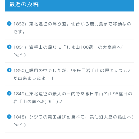
最近の投稿
1852)_東北遠征の帰り道。仙台から鹿児島まで移動なの
です。
1851)_岩手山の帰りに「しま山100選」の大高森へ(
^ω^ )
1850)_爆風の中でしたが、98座目岩手山の頂に立つこと
が出来ましたよ！！
1849)_東北遠征の最大の目的である日本百名山98座目の
岩手山の麓へ♪( ´θ｀)ノ
1848)_クジラの竜田揚げを食べて、気仙沼大島の亀山へ(
^ω^ )