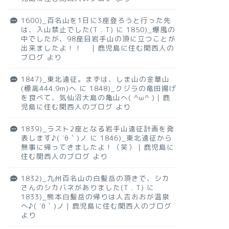
1600)_百名山を1日に3座登ろうと行った先
は、入山禁止でした(T . T)
に
1850)_爆風の
中でしたが、98座目岩手山の頂に立つことが
出来ましたよ！！ ｜鹿児島に住む関西人の
ブログ
より
1847)_東北遠征。まずは、しま山の金華山
(標高444.9m)へ
に
1848)_クジラの竜田揚げ
を食べて、気仙沼大島の亀山へ( ^ω^ )｜鹿
児島に住む関西人のブログ
より
1839)_ラスト2座となる岩手山遠征計画を発
表します♪( ´θ｀)ノ
に
1846)_東北遠征から
無事に帰ってきましたよ！（笑）｜鹿児島に
住む関西人のブログ
より
1832)_九州百名山の白髪岳の頂きで、シカ
さんのシカバネがありました(T . T)
に
1833)_熊本白髪岳の帰りは人吉おおが温泉
へ♪( ´θ｀)ノ｜鹿児島に住む関西人のブログ
より