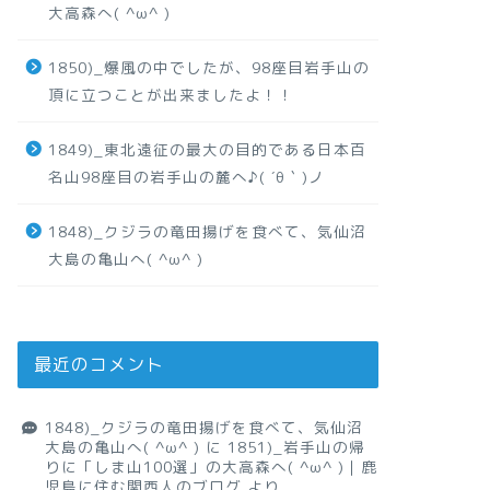
大高森へ( ^ω^ )
1850)_爆風の中でしたが、98座目岩手山の
頂に立つことが出来ましたよ！！
1849)_東北遠征の最大の目的である日本百
名山98座目の岩手山の麓へ♪( ´θ｀)ノ
1848)_クジラの竜田揚げを食べて、気仙沼
大島の亀山へ( ^ω^ )
最近のコメント
1848)_クジラの竜田揚げを食べて、気仙沼
大島の亀山へ( ^ω^ )
に
1851)_岩手山の帰
りに「しま山100選」の大高森へ( ^ω^ )｜鹿
児島に住む関西人のブログ
より