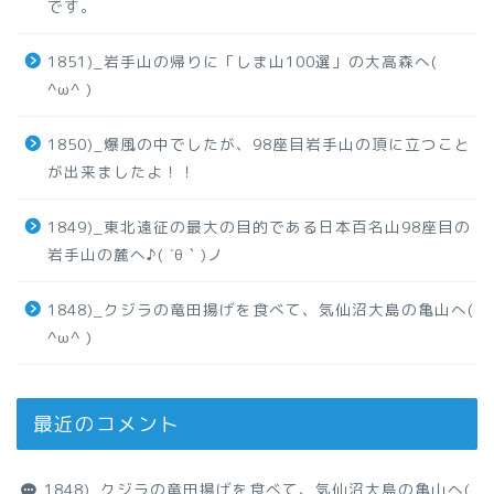
です。
1851)_岩手山の帰りに「しま山100選」の大高森へ(
^ω^ )
1850)_爆風の中でしたが、98座目岩手山の頂に立つこと
が出来ましたよ！！
1849)_東北遠征の最大の目的である日本百名山98座目の
岩手山の麓へ♪( ´θ｀)ノ
1848)_クジラの竜田揚げを食べて、気仙沼大島の亀山へ(
^ω^ )
最近のコメント
1848)_クジラの竜田揚げを食べて、気仙沼大島の亀山へ(