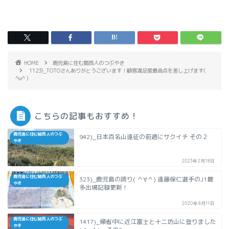
HOME
鹿児島に住む関西人のつぶやき
1123)_TOTOさんありがとうございます！顧客満足度最高点を差し上げます(
^ω^ )
こちらの記事もおすすめ！
鹿児島に住む関西人のつぶ
942)_日本百名山遠征の前週にサクイチ その２
やき
2023年2月18日
鹿児島に住む関西人のつぶ
323)_鹿児島の誇り( ＾∀＾) 遠藤保仁選手のJ1最
やき
多出場記録更新！
2020年8月11日
鹿児島に住む関西人のつぶ
1417)_帰省中に近江富士と十二坊山に登りました
やき