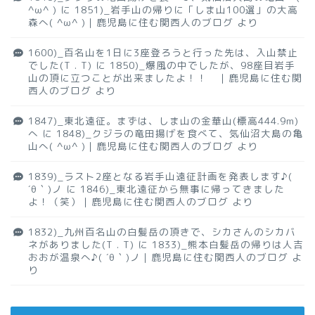
^ω^ )
に
1851)_岩手山の帰りに「しま山100選」の大高
森へ( ^ω^ )｜鹿児島に住む関西人のブログ
より
1600)_百名山を1日に3座登ろうと行った先は、入山禁止
でした(T . T)
に
1850)_爆風の中でしたが、98座目岩手
山の頂に立つことが出来ましたよ！！ ｜鹿児島に住む関
西人のブログ
より
1847)_東北遠征。まずは、しま山の金華山(標高444.9m)
へ
に
1848)_クジラの竜田揚げを食べて、気仙沼大島の亀
山へ( ^ω^ )｜鹿児島に住む関西人のブログ
より
1839)_ラスト2座となる岩手山遠征計画を発表します♪(
´θ｀)ノ
に
1846)_東北遠征から無事に帰ってきました
よ！（笑）｜鹿児島に住む関西人のブログ
より
1832)_九州百名山の白髪岳の頂きで、シカさんのシカバ
ネがありました(T . T)
に
1833)_熊本白髪岳の帰りは人吉
おおが温泉へ♪( ´θ｀)ノ｜鹿児島に住む関西人のブログ
よ
り