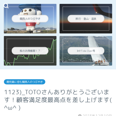
関西人のつぶやき
旅行・登山・温泉
株のお得情報！？
ﾖｯﾄTide Over号
鹿児島に住む関西人のつぶやき
1123)_TOTOさんありがとうございま
す！顧客満足度最高点を差し上げます(
^ω^ )
2023年12月10日