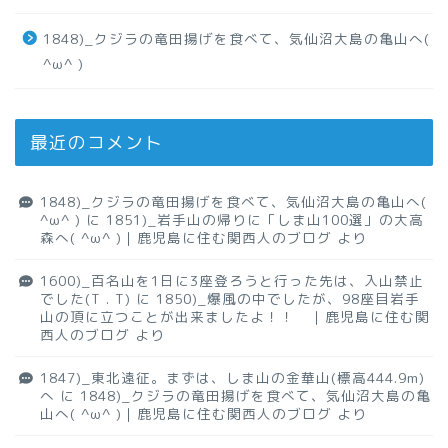
1848)_クジラの竜田揚げを食べて、気仙沼大島の亀山へ(
^ω^ )
最近のコメント
1848)_クジラの竜田揚げを食べて、気仙沼大島の亀山へ(
^ω^ )
に
1851)_岩手山の帰りに「しま山100選」の大高
森へ( ^ω^ )｜鹿児島に住む関西人のブログ
より
1600)_百名山を1日に3座登ろうと行った先は、入山禁止
でした(T . T)
に
1850)_爆風の中でしたが、98座目岩手
山の頂に立つことが出来ましたよ！！ ｜鹿児島に住む関
西人のブログ
より
1847)_東北遠征。まずは、しま山の金華山(標高444.9m)
へ
に
1848)_クジラの竜田揚げを食べて、気仙沼大島の亀
山へ( ^ω^ )｜鹿児島に住む関西人のブログ
より