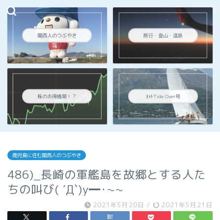
関西人のつぶやき
旅行・登山・温泉
株のお得情報！？
ﾖｯﾄTide Over号
鹿児島に住む関西人のつぶやき
486)_長崎の軍艦島を故郷とする人た
ちの叫び( ´Д`)y━･~~
2021年5月20日
/
2021年5月21日