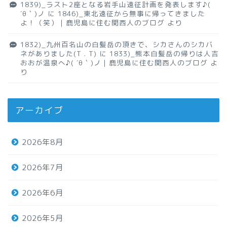
1839)_ラスト2座となる岩手山遠征計画を発表します♪(
´θ｀)ノ
に
1846)_東北遠征から無事に帰ってきました
よ！（笑）｜鹿児島に住む関西人のブログ
より
1832)_九州百名山の白髪岳の頂きで、シカさんのシカバ
ネがありました(T . T)
に
1833)_熊本白髪岳の帰りは人吉
おおが温泉へ♪( ´θ｀)ノ｜鹿児島に住む関西人のブログ
よ
り
アーカイブ
2026年8月
2026年7月
2026年6月
2026年5月