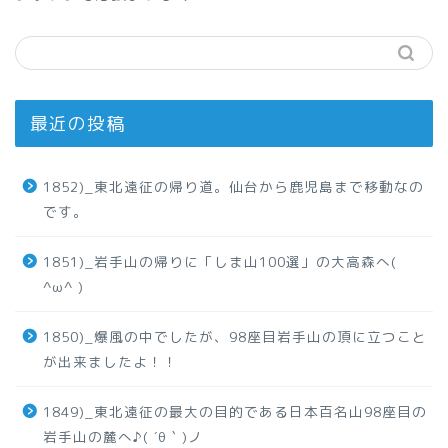
最近の投稿
1852)_東北遠征の帰り道。仙台から鹿児島まで移動なの
です。
1851)_岩手山の帰りに「しま山100選」の大高森へ(
^ω^ )
1850)_爆風の中でしたが、98座目岩手山の頂に立つこと
が出来ましたよ！！
1849)_東北遠征の最大の目的である日本百名山98座目の
岩手山の麓へ♪( ´θ｀)ノ