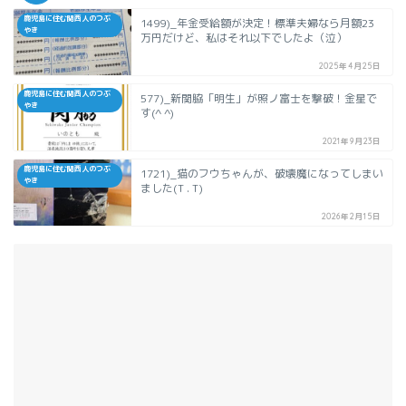
鹿児島に住む関西人のつぶ
1499)_年金受給額が決定！標準夫婦なら月額23
やき
万円だけど、私はそれ以下でしたよ（泣）
2025年4月25日
鹿児島に住む関西人のつぶ
577)_新関脇「明生」が照ノ富士を撃破！金星で
やき
す(^ ^)
2021年9月23日
鹿児島に住む関西人のつぶ
1721)_猫のフウちゃんが、破壊魔になってしまい
やき
ました(T . T)
2026年2月15日