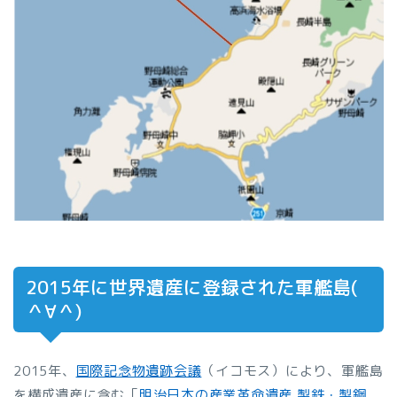
2015年に世界遺産に登録された軍艦島(
＾∀＾)
2015年、
国際記念物遺跡会議
（イコモス）により、軍艦島
を構成遺産に含む「
明治日本の産業革命遺産 製鉄・製鋼、