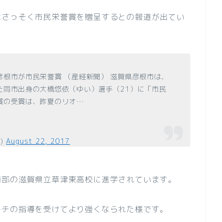
はさっそく市民栄誉賞を贈呈するとの報道が出てい
根市が市民栄誉賞 （産経新聞） 滋賀県彦根市は、
た同市出身の大橋悠依（ゆい）選手（21）に「市民
賞の受賞は、昨夏のリオ…
s)
August 22, 2017
南部の滋賀県立草津東高校に進学されています。
ーチの指導を受けてより強くなられた様です。