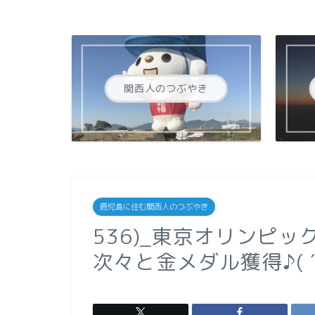
関西人のつぶやき
鹿児島に住む関西人のつぶやき
536)_東京オリンピ
次々と金メダル獲得♪( ´