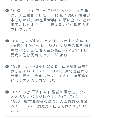
1600)_百名山を1日に3座登ろうと行った先
は、入山禁止でした(T . T)
に
1850)_爆風の
中でしたが、98座目岩手山の頂に立つことが
出来ましたよ！！ ｜鹿児島に住む関西人の
ブログ
より
1847)_東北遠征。まずは、しま山の金華山
(標高444.9m)へ
に
1848)_クジラの竜田揚げ
を食べて、気仙沼大島の亀山へ( ^ω^ )｜鹿
児島に住む関西人のブログ
より
1839)_ラスト2座となる岩手山遠征計画を発
表します♪( ´θ｀)ノ
に
1846)_東北遠征から
無事に帰ってきましたよ！（笑）｜鹿児島に
住む関西人のブログ
より
1832)_九州百名山の白髪岳の頂きで、シカ
さんのシカバネがありました(T . T)
に
1833)_熊本白髪岳の帰りは人吉おおが温泉
へ♪( ´θ｀)ノ｜鹿児島に住む関西人のブログ
より