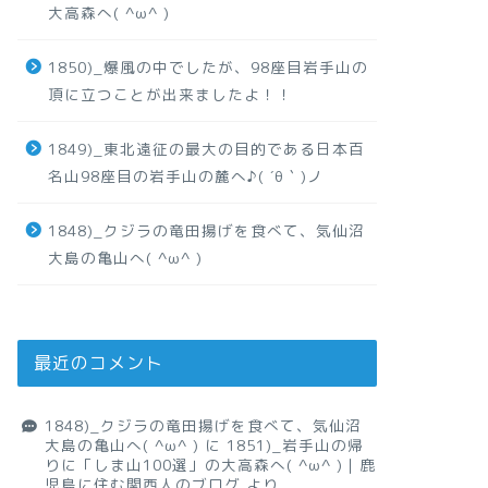
大高森へ( ^ω^ )
1850)_爆風の中でしたが、98座目岩手山の
頂に立つことが出来ましたよ！！
1849)_東北遠征の最大の目的である日本百
名山98座目の岩手山の麓へ♪( ´θ｀)ノ
1848)_クジラの竜田揚げを食べて、気仙沼
大島の亀山へ( ^ω^ )
最近のコメント
1848)_クジラの竜田揚げを食べて、気仙沼
大島の亀山へ( ^ω^ )
に
1851)_岩手山の帰
りに「しま山100選」の大高森へ( ^ω^ )｜鹿
児島に住む関西人のブログ
より