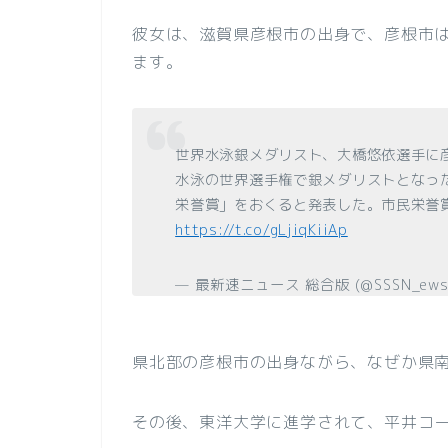
彼女は、滋賀県彦根市の出身で、彦根市
ます。
世界水泳銀メダリスト、大橋悠依選手に彦
水泳の世界選手権で銀メダリストとなっ
栄誉賞」をおくると発表した。市民栄誉
https://t.co/gLjiqKiiAp
— 最新速ニュース 総合版 (@SSSN_ew
県北部の彦根市の出身ながら、なぜか県
その後、東洋大学に進学されて、平井コ