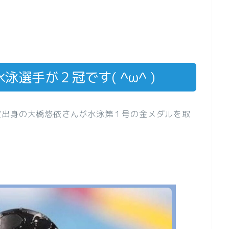
選手が２冠です( ^ω^ )
賀出身の大橋悠依さんが水泳第１号の金メダルを取