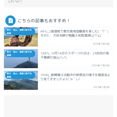
した( ^ω^ )
こちらの記事もおすすめ！
旅行・登山・温泉に関する
461)_2週連続で鹿児島南国離島を楽しむ( ´ ▽ ` )
情報
その3: 犬田布岬の戦艦大和慰霊碑(≧▽≦)
2021年4月16日
旅行・登山・温泉に関する
1367)_10月14日のスポーツの日は、23回目の高
情報
千穂峰の登山(^｡^)
2024年11月12日
旅行・登山・温泉に関する
1556)_絶賛噴火活動中の新燃岳の様子を韓国岳よ
情報
り見てきましたよ♪( ´θ｀)ノ
2025年7月2日