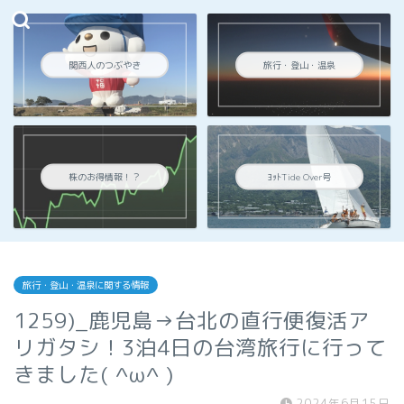
関西人のつぶやき
旅行・登山・温泉
株のお得情報！？
ﾖｯﾄTide Over号
旅行・登山・温泉に関する情報
1259)_鹿児島→台北の直行便復活ア
リガタシ！3泊4日の台湾旅行に行って
きました( ^ω^ )
2024年6月15日