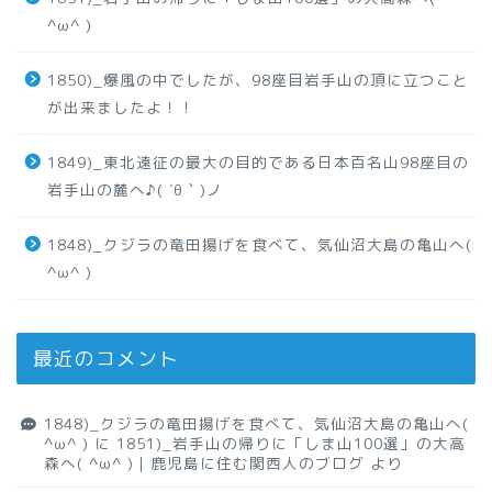
^ω^ )
1850)_爆風の中でしたが、98座目岩手山の頂に立つこと
が出来ましたよ！！
1849)_東北遠征の最大の目的である日本百名山98座目の
岩手山の麓へ♪( ´θ｀)ノ
1848)_クジラの竜田揚げを食べて、気仙沼大島の亀山へ(
^ω^ )
最近のコメント
1848)_クジラの竜田揚げを食べて、気仙沼大島の亀山へ(
^ω^ )
に
1851)_岩手山の帰りに「しま山100選」の大高
森へ( ^ω^ )｜鹿児島に住む関西人のブログ
より