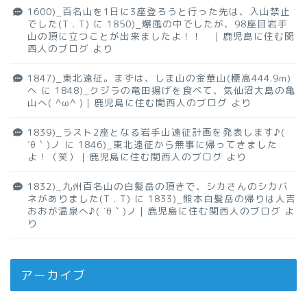
1600)_百名山を1日に3座登ろうと行った先は、入山禁止
でした(T . T)
に
1850)_爆風の中でしたが、98座目岩手
山の頂に立つことが出来ましたよ！！ ｜鹿児島に住む関
西人のブログ
より
1847)_東北遠征。まずは、しま山の金華山(標高444.9m)
へ
に
1848)_クジラの竜田揚げを食べて、気仙沼大島の亀
山へ( ^ω^ )｜鹿児島に住む関西人のブログ
より
1839)_ラスト2座となる岩手山遠征計画を発表します♪(
´θ｀)ノ
に
1846)_東北遠征から無事に帰ってきました
よ！（笑）｜鹿児島に住む関西人のブログ
より
1832)_九州百名山の白髪岳の頂きで、シカさんのシカバ
ネがありました(T . T)
に
1833)_熊本白髪岳の帰りは人吉
おおが温泉へ♪( ´θ｀)ノ｜鹿児島に住む関西人のブログ
よ
り
アーカイブ