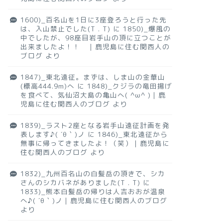
1600)_百名山を1日に3座登ろうと行った先
は、入山禁止でした(T . T)
に
1850)_爆風の
中でしたが、98座目岩手山の頂に立つことが
出来ましたよ！！ ｜鹿児島に住む関西人の
ブログ
より
1847)_東北遠征。まずは、しま山の金華山
(標高444.9m)へ
に
1848)_クジラの竜田揚げ
を食べて、気仙沼大島の亀山へ( ^ω^ )｜鹿
児島に住む関西人のブログ
より
1839)_ラスト2座となる岩手山遠征計画を発
表します♪( ´θ｀)ノ
に
1846)_東北遠征から
無事に帰ってきましたよ！（笑）｜鹿児島に
住む関西人のブログ
より
1832)_九州百名山の白髪岳の頂きで、シカ
さんのシカバネがありました(T . T)
に
1833)_熊本白髪岳の帰りは人吉おおが温泉
へ♪( ´θ｀)ノ｜鹿児島に住む関西人のブログ
より