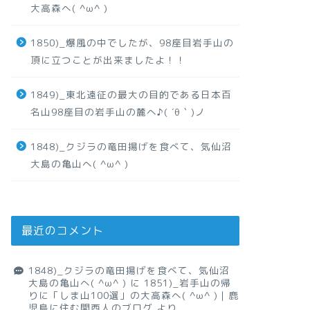
大高森へ( ^ω^ )
1850)_爆風の中でしたが、98座目岩手山の
頂に立つことが出来ましたよ！！
1849)_東北遠征の最大の目的である日本百
名山98座目の岩手山の麓へ♪( ´θ｀)ノ
1848)_クジラの竜田揚げを食べて、気仙沼
大島の亀山へ( ^ω^ )
最近のコメント
1848)_クジラの竜田揚げを食べて、気仙沼
大島の亀山へ( ^ω^ )
に
1851)_岩手山の帰
りに「しま山100選」の大高森へ( ^ω^ )｜鹿
児島に住む関西人のブログ
より