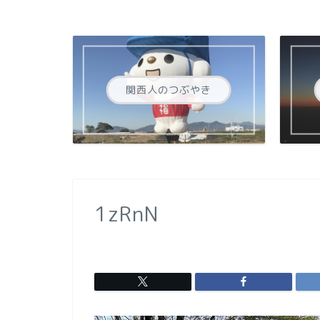
関西人のつぶやき
1zRnN