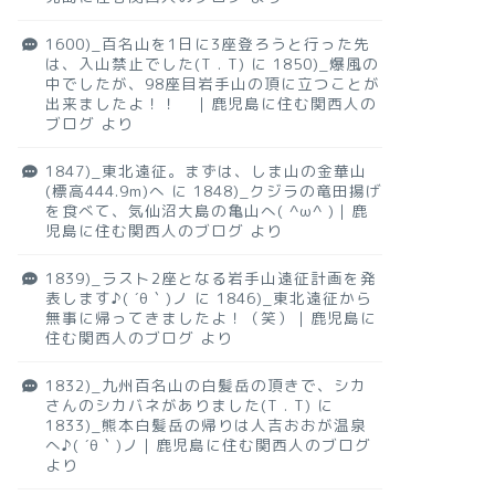
1600)_百名山を1日に3座登ろうと行った先
は、入山禁止でした(T . T)
に
1850)_爆風の
中でしたが、98座目岩手山の頂に立つことが
出来ましたよ！！ ｜鹿児島に住む関西人の
ブログ
より
1847)_東北遠征。まずは、しま山の金華山
(標高444.9m)へ
に
1848)_クジラの竜田揚げ
を食べて、気仙沼大島の亀山へ( ^ω^ )｜鹿
児島に住む関西人のブログ
より
1839)_ラスト2座となる岩手山遠征計画を発
表します♪( ´θ｀)ノ
に
1846)_東北遠征から
無事に帰ってきましたよ！（笑）｜鹿児島に
住む関西人のブログ
より
1832)_九州百名山の白髪岳の頂きで、シカ
さんのシカバネがありました(T . T)
に
1833)_熊本白髪岳の帰りは人吉おおが温泉
へ♪( ´θ｀)ノ｜鹿児島に住む関西人のブログ
より