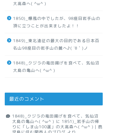
大高森へ( ^ω^ )
1850)_爆風の中でしたが、98座目岩手山の
頂に立つことが出来ましたよ！！
1849)_東北遠征の最大の目的である日本百
名山98座目の岩手山の麓へ♪( ´θ｀)ノ
1848)_クジラの竜田揚げを食べて、気仙沼
大島の亀山へ( ^ω^ )
最近のコメント
1848)_クジラの竜田揚げを食べて、気仙沼
大島の亀山へ( ^ω^ )
に
1851)_岩手山の帰
りに「しま山100選」の大高森へ( ^ω^ )｜鹿
児島に住む関西人のブログ
より