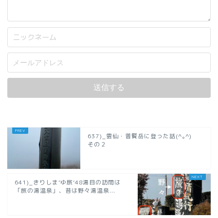
637)_雲仙・普賢岳に登った話(^｡^)
その２
641)_きりしま’ゆ旅’48湯目の訪問は
「旅の湯温泉」、昔は野々湯温泉...