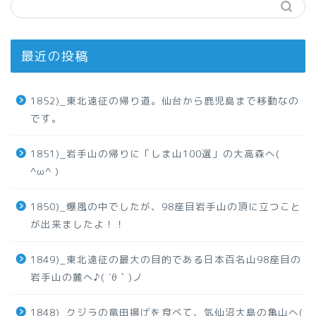
最近の投稿
1852)_東北遠征の帰り道。仙台から鹿児島まで移動なの
です。
1851)_岩手山の帰りに「しま山100選」の大高森へ(
^ω^ )
1850)_爆風の中でしたが、98座目岩手山の頂に立つこと
が出来ましたよ！！
1849)_東北遠征の最大の目的である日本百名山98座目の
岩手山の麓へ♪( ´θ｀)ノ
1848)_クジラの竜田揚げを食べて、気仙沼大島の亀山へ(