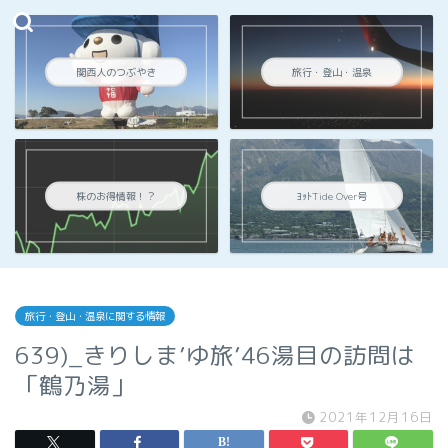
関西人のつぶやき
旅行・登山・温泉
株のお得情報！？
ﾖｯﾄTide Over号
旅行・登山・温泉に関する情報
639)_きりしま’ゆ旅’46湯目の訪問は
「鶴乃湯」
2021年12月16日