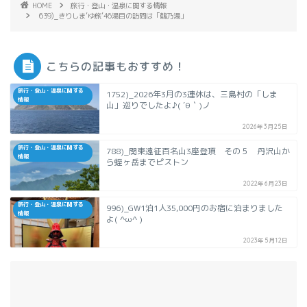
HOME
旅行・登山・温泉に関する情報
639)_きりしま’ゆ旅’46湯目の訪問は「鶴乃湯」
こちらの記事もおすすめ！
旅行・登山・温泉に関する
1752)_2026年3月の3連休は、三島村の「しま
情報
山」巡りでしたよ♪( ´θ｀)ノ
2026年3月25日
旅行・登山・温泉に関する
788)_関東遠征百名山3座登頂 その５ 丹沢山か
情報
ら蛭ヶ岳までピストン
2022年6月23日
旅行・登山・温泉に関する
996)_GW1泊1人35,000円のお宿に泊まりました
情報
よ( ^ω^ )
2023年5月12日