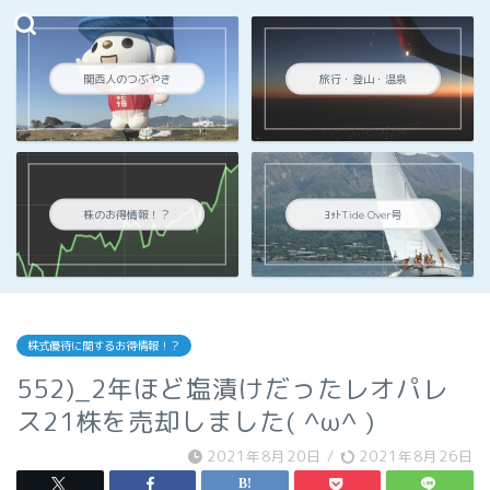
関西人のつぶやき
旅行・登山・温泉
株のお得情報！？
ﾖｯﾄTide Over号
株式優待に関するお得情報！？
552)_2年ほど塩漬けだったレオパレ
ス21株を売却しました( ^ω^ )
2021年8月20日
/
2021年8月26日