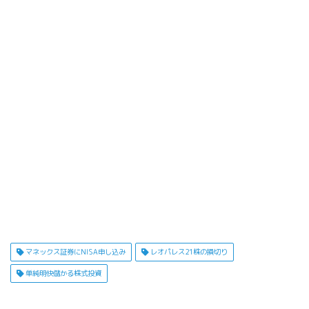
マネックス証券にNISA申し込み
レオパレス21株の損切り
単純明快儲かる株式投資