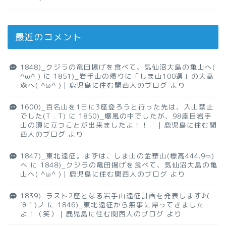
最近のコメント
1848)_クジラの竜田揚げを食べて、気仙沼大島の亀山へ(
^ω^ )
に
1851)_岩手山の帰りに「しま山100選」の大高
森へ( ^ω^ )｜鹿児島に住む関西人のブログ
より
1600)_百名山を1日に3座登ろうと行った先は、入山禁止
でした(T . T)
に
1850)_爆風の中でしたが、98座目岩手
山の頂に立つことが出来ましたよ！！ ｜鹿児島に住む関
西人のブログ
より
1847)_東北遠征。まずは、しま山の金華山(標高444.9m)
へ
に
1848)_クジラの竜田揚げを食べて、気仙沼大島の亀
山へ( ^ω^ )｜鹿児島に住む関西人のブログ
より
1839)_ラスト2座となる岩手山遠征計画を発表します♪(
´θ｀)ノ
に
1846)_東北遠征から無事に帰ってきました
よ！（笑）｜鹿児島に住む関西人のブログ
より