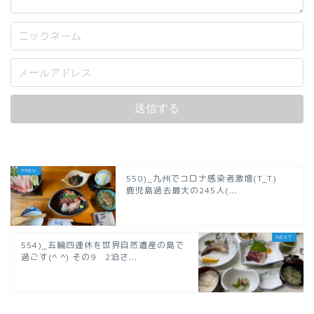
550)_九州でコロナ感染者激増(T_T)
鹿児島過去最大の245人(...
554)_五輪四連休を世界自然遺産の島で
過ごす(^ ^) その9 2泊さ...