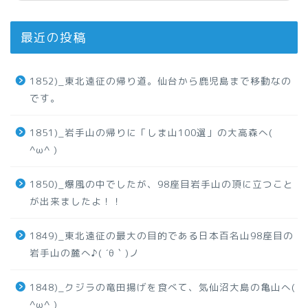
最近の投稿
1852)_東北遠征の帰り道。仙台から鹿児島まで移動なの
です。
1851)_岩手山の帰りに「しま山100選」の大高森へ(
^ω^ )
1850)_爆風の中でしたが、98座目岩手山の頂に立つこと
が出来ましたよ！！
1849)_東北遠征の最大の目的である日本百名山98座目の
岩手山の麓へ♪( ´θ｀)ノ
1848)_クジラの竜田揚げを食べて、気仙沼大島の亀山へ(
^ω^ )