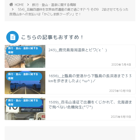
HOME
旅行・登山・温泉に関する情報
554)_五輪四連休を世界自然遺産の島で過ごす(^ ^) その9 2泊させてもらった
民宿山水への支払いは「かごしま旅クーポン」で！
こちらの記事もおすすめ！
旅行・登山・温泉に関する
243)_鹿児島海潟温泉とビワ(´ε｀ )
情報
2020年5月4日
旅行・登山・温泉に関する
1636)_上甑島の里港から下甑島の長浜港まで３３
情報
kmを歩きましたよ( ^ω^ )／
2025年10月19日
旅行・登山・温泉に関する
1589)_百名山遠征で出鼻をくじかれて、北海道ま
情報
で飛べない危機発生(°▽°)
2025年8月19日