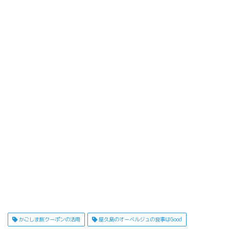
かごしま旅クーポンの活用
屋久島のオーベルジュの食事はGood