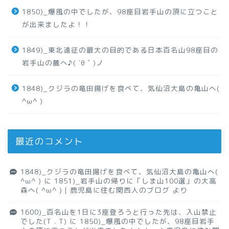
1850)_爆風の中でしたが、98座目岩手山の頂に立つこと
が出来ましたよ！！
1849)_東北遠征の最大の目的である日本百名山98座目の
岩手山の麓へ♪( ´θ｀)ノ
1848)_クジラの竜田揚げを食べて、気仙沼大島の亀山へ(
^ω^ )
最近のコメント
1848)_クジラの竜田揚げを食べて、気仙沼大島の亀山へ(
^ω^ )
に
1851)_岩手山の帰りに「しま山100選」の大高
森へ( ^ω^ )｜鹿児島に住む関西人のブログ
より
1600)_百名山を1日に3座登ろうと行った先は、入山禁止
でした(T . T)
に
1850)_爆風の中でしたが、98座目岩手