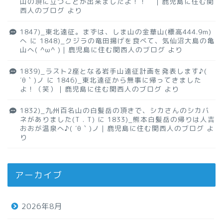
山の頂に立つことが出来ましたよ！！ ｜鹿児島に住む関
西人のブログ
より
1847)_東北遠征。まずは、しま山の金華山(標高444.9m)
へ
に
1848)_クジラの竜田揚げを食べて、気仙沼大島の亀
山へ( ^ω^ )｜鹿児島に住む関西人のブログ
より
1839)_ラスト2座となる岩手山遠征計画を発表します♪(
´θ｀)ノ
に
1846)_東北遠征から無事に帰ってきました
よ！（笑）｜鹿児島に住む関西人のブログ
より
1832)_九州百名山の白髪岳の頂きで、シカさんのシカバ
ネがありました(T . T)
に
1833)_熊本白髪岳の帰りは人吉
おおが温泉へ♪( ´θ｀)ノ｜鹿児島に住む関西人のブログ
よ
り
アーカイブ
2026年8月