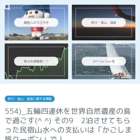
関西人のつぶやき
旅行・登山・温泉
株のお得情報！？
ﾖｯﾄTide Over号
旅行・登山・温泉に関する情報
554)_五輪四連休を世界自然遺産の島
で過ごす(^ ^) その9 2泊させてもら
った民宿山水への支払いは「かごしま
旅クーポン」で！