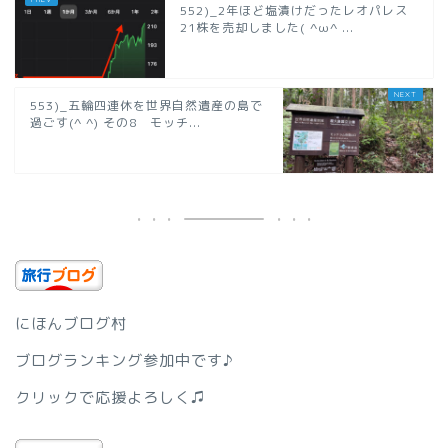
552)_2年ほど塩漬けだったレオパレス
21株を売却しました( ^ω^ ...
553)_五輪四連休を世界自然遺産の島で
過ごす(^ ^) その8 モッチ...
にほんブログ村
ブログランキング参加中です♪
クリックで応援よろしく♫