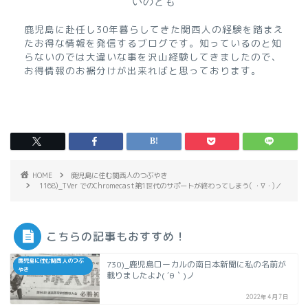
いのとも
鹿児島に赴任し30年暮らしてきた関西人の経験を踏まえ
たお得な情報を発信するブログです。知っているのと知
らないのでは大違いな事を沢山経験してきましたので、
お得情報のお裾分けが出来ればと思っております。
HOME
鹿児島に住む関西人のつぶやき
1168)_TVer でのChromecast第1世代のサポートが終わってしまう( ・∇・)／
こちらの記事もおすすめ！
鹿児島に住む関西人のつぶ
730)_鹿児島ローカルの南日本新聞に私の名前が
やき
載りましたよ♪( ´θ｀)ノ
2022年4月7日