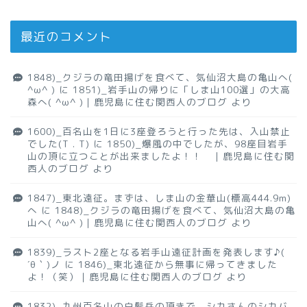
最近のコメント
1848)_クジラの竜田揚げを食べて、気仙沼大島の亀山へ(
^ω^ )
に
1851)_岩手山の帰りに「しま山100選」の大高
森へ( ^ω^ )｜鹿児島に住む関西人のブログ
より
1600)_百名山を1日に3座登ろうと行った先は、入山禁止
でした(T . T)
に
1850)_爆風の中でしたが、98座目岩手
山の頂に立つことが出来ましたよ！！ ｜鹿児島に住む関
西人のブログ
より
1847)_東北遠征。まずは、しま山の金華山(標高444.9m)
へ
に
1848)_クジラの竜田揚げを食べて、気仙沼大島の亀
山へ( ^ω^ )｜鹿児島に住む関西人のブログ
より
1839)_ラスト2座となる岩手山遠征計画を発表します♪(
´θ｀)ノ
に
1846)_東北遠征から無事に帰ってきました
よ！（笑）｜鹿児島に住む関西人のブログ
より
1832)_九州百名山の白髪岳の頂きで、シカさんのシカバ