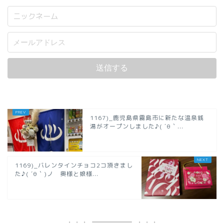
1167)_鹿児島県霧島市に新たな温泉銭
湯がオープンしました♪( ´θ｀...
1169)_バレンタインチョコ2コ頂きまし
た♪( ´θ｀)ノ 奥様と娘様...