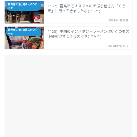
鹿児島に住む関西人のつぶ
1157)_霧島市でオススメの天ぷら屋さん「くう
やき
天」に行ってきましたよ( ^ω^ )
2024年1月28日
鹿児島に住む関西人のつぶ
1126)_中国のインスタントラーメンはいくつもの
やき
小袋を混ぜて作るのです( ＾∀＾)
2023年12月13日