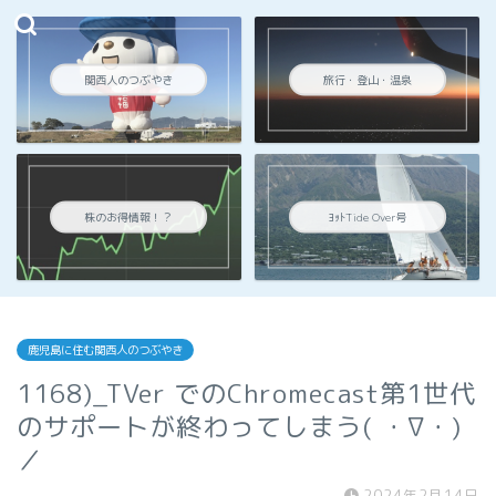
関西人のつぶやき
旅行・登山・温泉
株のお得情報！？
ﾖｯﾄTide Over号
鹿児島に住む関西人のつぶやき
1168)_TVer でのChromecast第1世代
のサポートが終わってしまう( ・∇・)
／
2024年2月14日