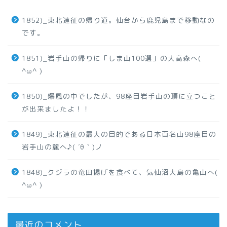
1852)_東北遠征の帰り道。仙台から鹿児島まで移動なの
です。
1851)_岩手山の帰りに「しま山100選」の大高森へ(
^ω^ )
1850)_爆風の中でしたが、98座目岩手山の頂に立つこと
が出来ましたよ！！
1849)_東北遠征の最大の目的である日本百名山98座目の
岩手山の麓へ♪( ´θ｀)ノ
1848)_クジラの竜田揚げを食べて、気仙沼大島の亀山へ(
^ω^ )
最近のコメント