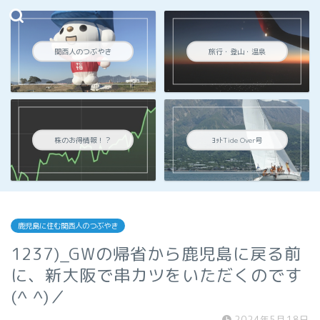
関西人のつぶやき
旅行・登山・温泉
株のお得情報！？
ﾖｯﾄTide Over号
鹿児島に住む関西人のつぶやき
1237)_GWの帰省から鹿児島に戻る前
に、新大阪で串カツをいただくのです
(^ ^)／
2024年5月18日