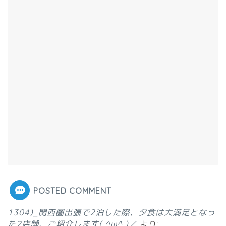
POSTED COMMENT
1304)_関西圏出張で2泊した際、夕食は大満足となっ
た2店舗、ご紹介します( ^ω^ )／
より: