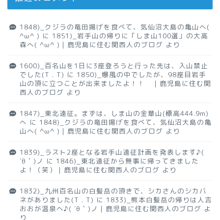
1848)_クジラの竜田揚げを食べて、気仙沼大島の亀山へ(
^ω^ )
に
1851)_岩手山の帰りに「しま山100選」の大高
森へ( ^ω^ )｜鹿児島に住む関西人のブログ
より
1600)_百名山を1日に3座登ろうと行った先は、入山禁止
でした(T . T)
に
1850)_爆風の中でしたが、98座目岩手
山の頂に立つことが出来ましたよ！！ ｜鹿児島に住む関
西人のブログ
より
1847)_東北遠征。まずは、しま山の金華山(標高444.9m)
へ
に
1848)_クジラの竜田揚げを食べて、気仙沼大島の亀
山へ( ^ω^ )｜鹿児島に住む関西人のブログ
より
1839)_ラスト2座となる岩手山遠征計画を発表します♪(
´θ｀)ノ
に
1846)_東北遠征から無事に帰ってきました
よ！（笑）｜鹿児島に住む関西人のブログ
より
1832)_九州百名山の白髪岳の頂きで、シカさんのシカバ
ネがありました(T . T)
に
1833)_熊本白髪岳の帰りは人吉
おおが温泉へ♪( ´θ｀)ノ｜鹿児島に住む関西人のブログ
よ
り