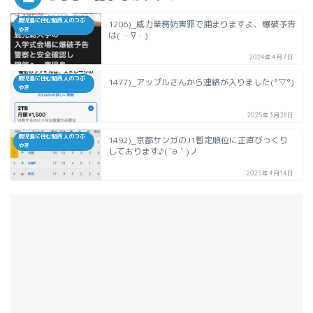
鹿児島に住む関西人のつぶ
1206)_威力業務妨害罪で捕まりますよ、爆破予告
やき
は( ・∇・)
2024年4月7日
鹿児島に住む関西人のつぶ
1477)_アップルさんから連絡が入りました(°▽°)
やき
2025年3月28日
鹿児島に住む関西人のつぶ
1492)_京都サンガのJ1暫定順位に正直びっくり
やき
しております♪( ´θ｀)ノ
2025年4月14日