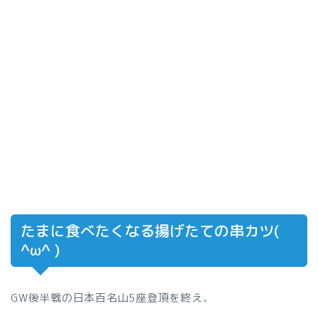
たまに食べたくなる揚げたての串カツ(
^ω^ )
GW後半戦の日本百名山5座登頂を終え、