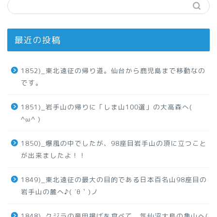
最近の投稿
1852)_東北遠征の帰り道。仙台から鹿児島まで移動なの
です。
1851)_岩手山の帰りに「しま山100選」の大高森へ(
^ω^ )
1850)_爆風の中でしたが、98座目岩手山の頂に立つこと
が出来ましたよ！！
1849)_東北遠征の最大の目的である日本百名山98座目の
岩手山の麓へ♪( ´θ｀)ノ
1848)_クジラの竜田揚げを食べて、気仙沼大島の亀山へ(