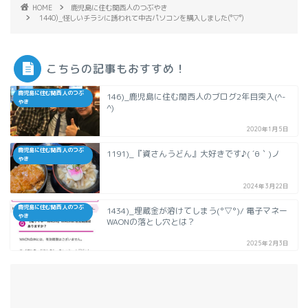
HOME
鹿児島に住む関西人のつぶやき
1440)_怪しいチラシに誘われて中古パソコンを購入しました(°▽°)
こちらの記事もおすすめ！
鹿児島に住む関西人のつぶ
146)_鹿児島に住む関西人のブログ2年目突入(^-
やき
^)
2020年1月5日
鹿児島に住む関西人のつぶ
1191)_『資さんうどん』大好きです♪( ´θ｀)ノ
やき
2024年3月22日
鹿児島に住む関西人のつぶ
1434)_埋蔵金が溶けてしまう(°▽°)/ 電子マネー
やき
WAONの落とし穴とは？
2025年2月3日