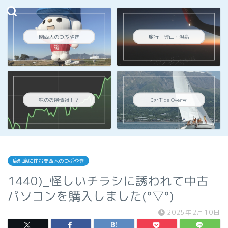
関西人のつぶやき
旅行・登山・温泉
株のお得情報！？
ﾖｯﾄTide Over号
鹿児島に住む関西人のつぶやき
1440)_怪しいチラシに誘われて中古
パソコンを購入しました(°▽°)
2025年2月10日