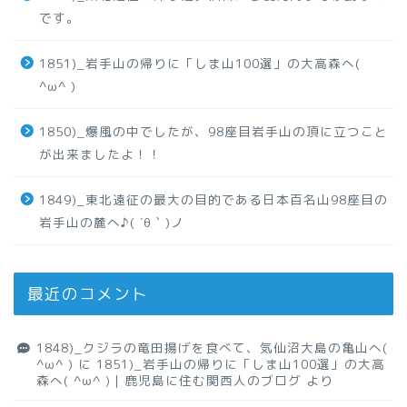
です。
1851)_岩手山の帰りに「しま山100選」の大高森へ(
^ω^ )
1850)_爆風の中でしたが、98座目岩手山の頂に立つこと
が出来ましたよ！！
1849)_東北遠征の最大の目的である日本百名山98座目の
岩手山の麓へ♪( ´θ｀)ノ
最近のコメント
1848)_クジラの竜田揚げを食べて、気仙沼大島の亀山へ(
^ω^ )
に
1851)_岩手山の帰りに「しま山100選」の大高
森へ( ^ω^ )｜鹿児島に住む関西人のブログ
より