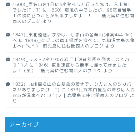
1600)_百名山を1日に3座登ろうと行った先は、入山禁止
でした(T . T)
に
1850)_爆風の中でしたが、98座目岩手
山の頂に立つことが出来ましたよ！！ ｜鹿児島に住む関
西人のブログ
より
1847)_東北遠征。まずは、しま山の金華山(標高444.9m)
へ
に
1848)_クジラの竜田揚げを食べて、気仙沼大島の亀
山へ( ^ω^ )｜鹿児島に住む関西人のブログ
より
1839)_ラスト2座となる岩手山遠征計画を発表します♪(
´θ｀)ノ
に
1846)_東北遠征から無事に帰ってきました
よ！（笑）｜鹿児島に住む関西人のブログ
より
1832)_九州百名山の白髪岳の頂きで、シカさんのシカバ
ネがありました(T . T)
に
1833)_熊本白髪岳の帰りは人吉
おおが温泉へ♪( ´θ｀)ノ｜鹿児島に住む関西人のブログ
よ
り
アーカイブ