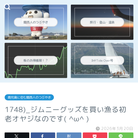
関西人のつぶやき
旅行・登山・温泉
株のお得情報！？
ﾖｯﾄTide Over号
鹿児島に住む関西人のつぶやき
1748)_ジムニーグッズを買い漁る初
老オヤジなのです( ^ω^ )
2026年3月20日