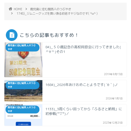
HOME
鹿児島に住む関西人のつぶやき
1748)_ジムニーグッズを買い漁る初老オヤジなのです( ^ω^ )
こちらの記事もおすすめ！
鹿児島に住む関西人のつぶ
84)_５０歳記念の高校同窓会に行ってきました(
やき
＾∀＾)その1
2019年8月15日
鹿児島に住む関西人のつぶ
1684)_2026年あけおめことよろです( ´θ｀)ノ
やき
2026年1月1日
鹿児島に住む関西人のつぶ
1133)_3周くらい回ってから「ふるさと納税」に
やき
初参戦(°▽°)／
2023年12月21日