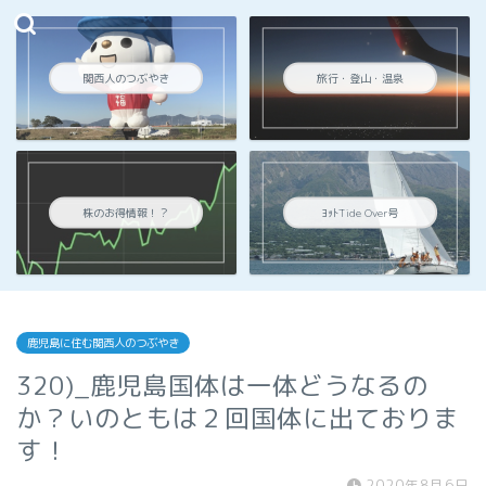
関西人のつぶやき
旅行・登山・温泉
株のお得情報！？
ﾖｯﾄTide Over号
鹿児島に住む関西人のつぶやき
320)_鹿児島国体は一体どうなるの
か？いのともは２回国体に出ておりま
す！
2020年8月6日