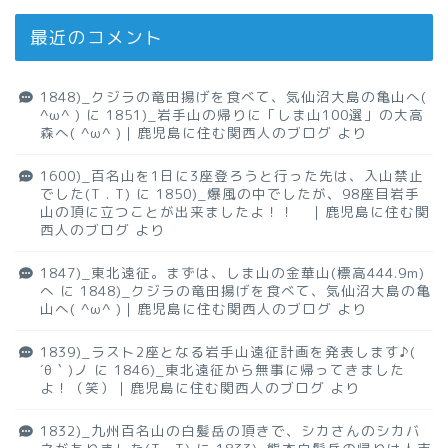
最近のコメント
1848)_クジラの竜田揚げを食べて、気仙沼大島の亀山へ(
^ω^ )
に
1851)_岩手山の帰りに「しま山100選」の大高
森へ( ^ω^ )｜鹿児島に住む関西人のブログ
より
1600)_百名山を1日に3座登ろうと行った先は、入山禁止
でした(T . T)
に
1850)_爆風の中でしたが、98座目岩手
山の頂に立つことが出来ましたよ！！ ｜鹿児島に住む関
西人のブログ
より
1847)_東北遠征。まずは、しま山の金華山(標高444.9m)
へ
に
1848)_クジラの竜田揚げを食べて、気仙沼大島の亀
山へ( ^ω^ )｜鹿児島に住む関西人のブログ
より
1839)_ラスト2座となる岩手山遠征計画を発表します♪(
´θ｀)ノ
に
1846)_東北遠征から無事に帰ってきました
よ！（笑）｜鹿児島に住む関西人のブログ
より
1832)_九州百名山の白髪岳の頂きで、シカさんのシカバ