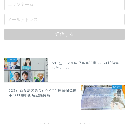
319)_三反園鹿児島県知事は、なぜ落選
したのか？
323)_鹿児島の誇り( ＾∀＾) 遠藤保仁選
手のJ1最多出場記録更新！