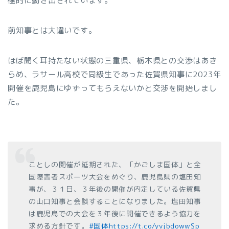
極的に動き出されています。
前知事とは大違いです。
ほぼ聞く耳持たない状態の三重県、栃木県との交渉はあき
らめ、ラサール高校で同級生であった佐賀県知事に2023年
開催を鹿児島にゆずってもらえないかと交渉を開始しまし
た。
ことしの開催が延期された、「かごしま国体」と全
国障害者スポーツ大会をめぐり、鹿児島県の塩田知
事が、３１日、３年後の開催が内定している佐賀県
の山口知事と会談することになりました。塩田知事
は鹿児島での大会を３年後に開催できるよう協力を
求める方針です。
#国体
https://t.co/yvjbdowwSp