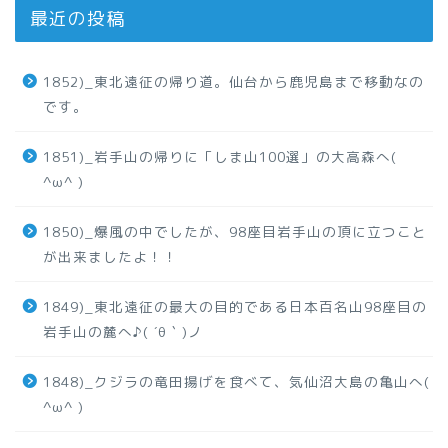
最近の投稿
1852)_東北遠征の帰り道。仙台から鹿児島まで移動なの
です。
1851)_岩手山の帰りに「しま山100選」の大高森へ(
^ω^ )
1850)_爆風の中でしたが、98座目岩手山の頂に立つこと
が出来ましたよ！！
1849)_東北遠征の最大の目的である日本百名山98座目の
岩手山の麓へ♪( ´θ｀)ノ
1848)_クジラの竜田揚げを食べて、気仙沼大島の亀山へ(
^ω^ )