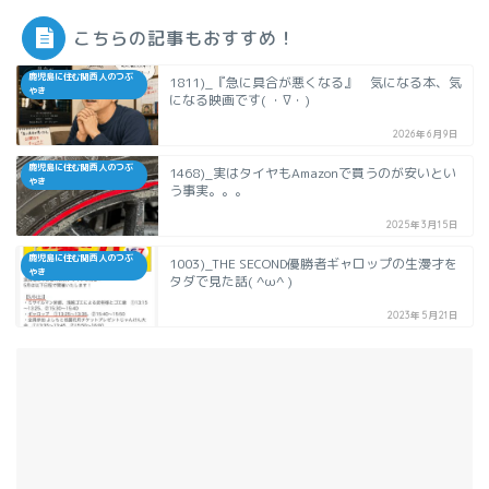
こちらの記事もおすすめ！
鹿児島に住む関西人のつぶ
1811)_『急に具合が悪くなる』 気になる本、気
やき
になる映画です( ・∇・)
2026年6月9日
鹿児島に住む関西人のつぶ
1468)_実はタイヤもAmazonで買うのが安いとい
やき
う事実。。。
2025年3月15日
鹿児島に住む関西人のつぶ
1003)_THE SECOND優勝者ギャロップの生漫才を
やき
タダで見た話( ^ω^ )
2023年5月21日