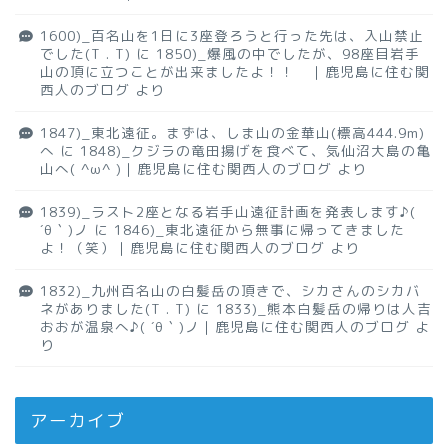
1600)_百名山を1日に3座登ろうと行った先は、入山禁止
でした(T . T)
に
1850)_爆風の中でしたが、98座目岩手
山の頂に立つことが出来ましたよ！！ ｜鹿児島に住む関
西人のブログ
より
1847)_東北遠征。まずは、しま山の金華山(標高444.9m)
へ
に
1848)_クジラの竜田揚げを食べて、気仙沼大島の亀
山へ( ^ω^ )｜鹿児島に住む関西人のブログ
より
1839)_ラスト2座となる岩手山遠征計画を発表します♪(
´θ｀)ノ
に
1846)_東北遠征から無事に帰ってきました
よ！（笑）｜鹿児島に住む関西人のブログ
より
1832)_九州百名山の白髪岳の頂きで、シカさんのシカバ
ネがありました(T . T)
に
1833)_熊本白髪岳の帰りは人吉
おおが温泉へ♪( ´θ｀)ノ｜鹿児島に住む関西人のブログ
よ
り
アーカイブ