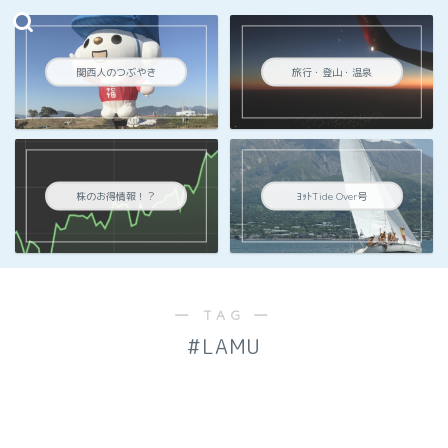
関西人のつぶやき
旅行・登山・温泉
株のお得情報！？
ﾖｯﾄTide Over号
― TAG ―
#LAMU