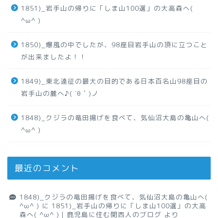
1851)_岩手山の帰りに「しま山100選」の大高森へ(
^ω^ )
1850)_爆風の中でしたが、98座目岩手山の頂に立つこと
が出来ましたよ！！
1849)_東北遠征の最大の目的である日本百名山98座目の
岩手山の麓へ♪( ´θ｀)ノ
1848)_クジラの竜田揚げを食べて、気仙沼大島の亀山へ(
^ω^ )
最近のコメント
1848)_クジラの竜田揚げを食べて、気仙沼大島の亀山へ(
^ω^ )
に
1851)_岩手山の帰りに「しま山100選」の大高
森へ( ^ω^ )｜鹿児島に住む関西人のブログ
より