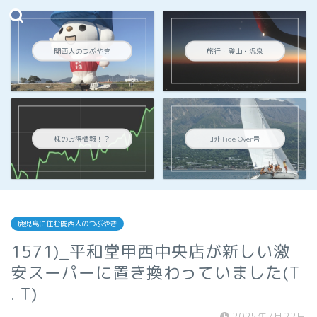
関西人のつぶやき
旅行・登山・温泉
株のお得情報！？
ﾖｯﾄTide Over号
鹿児島に住む関西人のつぶやき
1571)_平和堂甲西中央店が新しい激
安スーパーに置き換わっていました(T
. T)
2025年7月22日