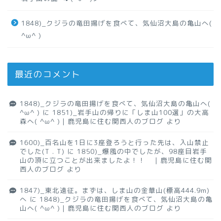
1848)_クジラの竜田揚げを食べて、気仙沼大島の亀山へ(
^ω^ )
最近のコメント
1848)_クジラの竜田揚げを食べて、気仙沼大島の亀山へ(
^ω^ )
に
1851)_岩手山の帰りに「しま山100選」の大高
森へ( ^ω^ )｜鹿児島に住む関西人のブログ
より
1600)_百名山を1日に3座登ろうと行った先は、入山禁止
でした(T . T)
に
1850)_爆風の中でしたが、98座目岩手
山の頂に立つことが出来ましたよ！！ ｜鹿児島に住む関
西人のブログ
より
1847)_東北遠征。まずは、しま山の金華山(標高444.9m)
へ
に
1848)_クジラの竜田揚げを食べて、気仙沼大島の亀
山へ( ^ω^ )｜鹿児島に住む関西人のブログ
より