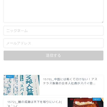
1570)_中国には怖くて行けない！アス
テラス製薬の日本人社員がスパイ容...
1572)_鰻の成瀬は天下を取りにいく♪(
´θ｀)ノ