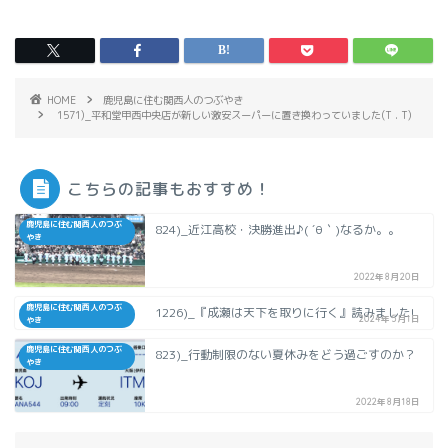
HOME
鹿児島に住む関西人のつぶやき
1571)_平和堂甲西中央店が新しい激安スーパーに置き換わっていました(T . T)
こちらの記事もおすすめ！
鹿児島に住む関西人のつぶ
824)_近江高校・決勝進出♪( ´θ｀)なるか。。
やき
2022年8月20日
鹿児島に住む関西人のつぶ
1226)_『成瀬は天下を取りに行く』読みました!
2024年5月1日
やき
鹿児島に住む関西人のつぶ
823)_行動制限のない夏休みをどう過ごすのか？
やき
2022年8月18日