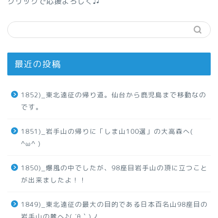
クリックで応援よろしく♫
最近の投稿
1852)_東北遠征の帰り道。仙台から鹿児島まで移動なの
です。
1851)_岩手山の帰りに「しま山100選」の大高森へ(
^ω^ )
1850)_爆風の中でしたが、98座目岩手山の頂に立つこと
が出来ましたよ！！
1849)_東北遠征の最大の目的である日本百名山98座目の
岩手山の麓へ♪( ´θ｀)ノ