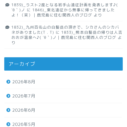
1839)_ラスト2座となる岩手山遠征計画を発表します♪(
´θ｀)ノ
に
1846)_東北遠征から無事に帰ってきました
よ！（笑）｜鹿児島に住む関西人のブログ
より
1832)_九州百名山の白髪岳の頂きで、シカさんのシカバ
ネがありました(T . T)
に
1833)_熊本白髪岳の帰りは人吉
おおが温泉へ♪( ´θ｀)ノ｜鹿児島に住む関西人のブログ
よ
り
アーカイブ
2026年8月
2026年7月
2026年6月
2026年5月