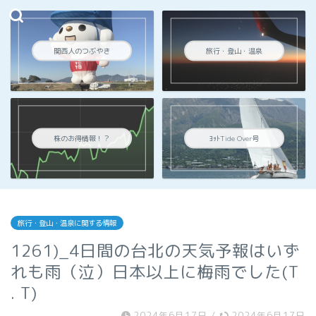
関西人のつぶやき
旅行・登山・温泉
株のお得情報！？
ﾖｯﾄTide Over号
旅行・登山・温泉に関する情報
1261)_4日間の台北の天気予報はいず
れも雨（泣）日本以上に梅雨でした(T
. T)
2024年6月17日
/
2024年6月17日