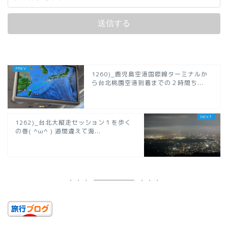
1260)_鹿児島空港国際線ターミナルか
ら台北桃園空港到着までの２時間ち...
1262)_台北大縦走セッション１を歩く
の巻( ^ω^ ) 道間違えて海...