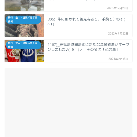
2025年12月20日
旅行・登山・温泉に関する
806)_牛に引かれて善光寺参り、手前で叶わず(T
情報
^ T)
2022年7月22日
旅行・登山・温泉に関する
1167)_鹿児島県霧島市に新たな温泉銭湯がオープ
情報
ンしました♪( ´θ｀)ノ その名は「心の湯」
2024年2月13日