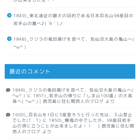
1849)_東北遠征の最大の目的である日本百名山98座目の
岩手山の麓へ♪( ´θ｀)ノ
1848)_クジラの竜田揚げを食べて、気仙沼大島の亀山へ(
^ω^ )
最近のコメント
1848)_クジラの竜田揚げを食べて、気仙沼大島の亀山へ(
^ω^ )
に
1851)_岩手山の帰りに「しま山100選」の大高
森へ( ^ω^ )｜鹿児島に住む関西人のブログ
より
1600)_百名山を1日に3座登ろうと行った先は、入山禁止
でした(T . T)
に
1850)_爆風の中でしたが、98座目岩手
山の頂に立つことが出来ましたよ！！ ｜鹿児島に住む関
西人のブログ
より