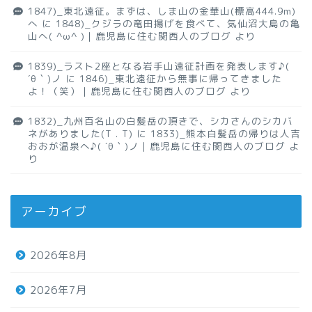
1847)_東北遠征。まずは、しま山の金華山(標高444.9m)
へ
に
1848)_クジラの竜田揚げを食べて、気仙沼大島の亀
山へ( ^ω^ )｜鹿児島に住む関西人のブログ
より
1839)_ラスト2座となる岩手山遠征計画を発表します♪(
´θ｀)ノ
に
1846)_東北遠征から無事に帰ってきました
よ！（笑）｜鹿児島に住む関西人のブログ
より
1832)_九州百名山の白髪岳の頂きで、シカさんのシカバ
ネがありました(T . T)
に
1833)_熊本白髪岳の帰りは人吉
おおが温泉へ♪( ´θ｀)ノ｜鹿児島に住む関西人のブログ
よ
り
アーカイブ
2026年8月
2026年7月