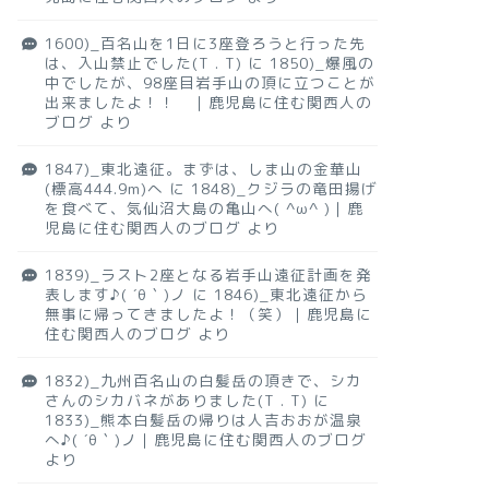
1600)_百名山を1日に3座登ろうと行った先
は、入山禁止でした(T . T)
に
1850)_爆風の
中でしたが、98座目岩手山の頂に立つことが
出来ましたよ！！ ｜鹿児島に住む関西人の
ブログ
より
1847)_東北遠征。まずは、しま山の金華山
(標高444.9m)へ
に
1848)_クジラの竜田揚げ
を食べて、気仙沼大島の亀山へ( ^ω^ )｜鹿
児島に住む関西人のブログ
より
1839)_ラスト2座となる岩手山遠征計画を発
表します♪( ´θ｀)ノ
に
1846)_東北遠征から
無事に帰ってきましたよ！（笑）｜鹿児島に
住む関西人のブログ
より
1832)_九州百名山の白髪岳の頂きで、シカ
さんのシカバネがありました(T . T)
に
1833)_熊本白髪岳の帰りは人吉おおが温泉
へ♪( ´θ｀)ノ｜鹿児島に住む関西人のブログ
より