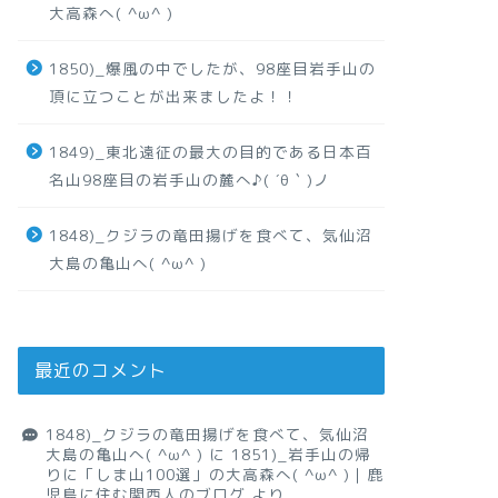
大高森へ( ^ω^ )
1850)_爆風の中でしたが、98座目岩手山の
頂に立つことが出来ましたよ！！
1849)_東北遠征の最大の目的である日本百
名山98座目の岩手山の麓へ♪( ´θ｀)ノ
1848)_クジラの竜田揚げを食べて、気仙沼
大島の亀山へ( ^ω^ )
最近のコメント
1848)_クジラの竜田揚げを食べて、気仙沼
大島の亀山へ( ^ω^ )
に
1851)_岩手山の帰
りに「しま山100選」の大高森へ( ^ω^ )｜鹿
児島に住む関西人のブログ
より