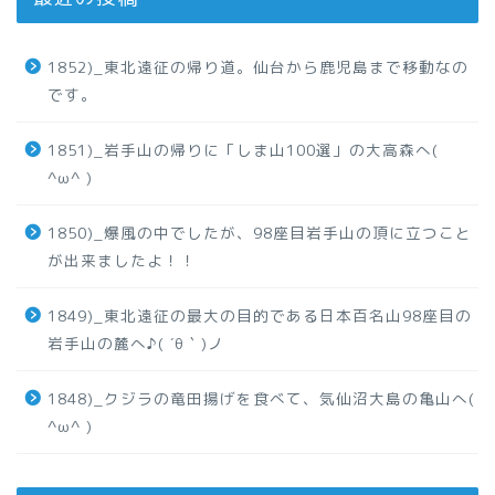
1852)_東北遠征の帰り道。仙台から鹿児島まで移動なの
です。
1851)_岩手山の帰りに「しま山100選」の大高森へ(
^ω^ )
1850)_爆風の中でしたが、98座目岩手山の頂に立つこと
が出来ましたよ！！
1849)_東北遠征の最大の目的である日本百名山98座目の
岩手山の麓へ♪( ´θ｀)ノ
1848)_クジラの竜田揚げを食べて、気仙沼大島の亀山へ(
^ω^ )