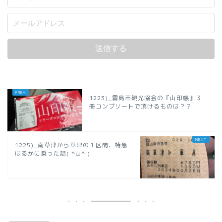
1223)_霧島市観光協会の『山印帳』３
冊コンプリートで頂けるものは？？
1225)_南草津から草津の１区間、特急
はるかに乗った話( ^ω^ )