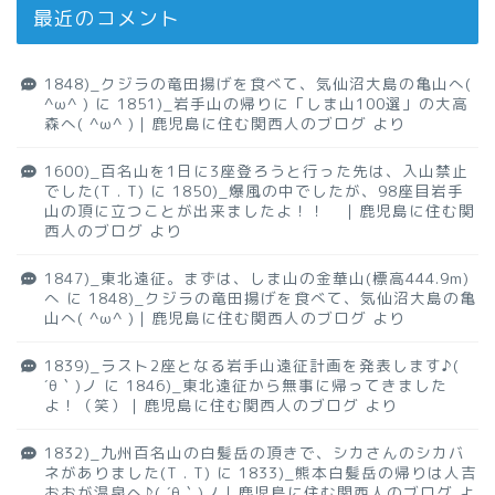
最近のコメント
1848)_クジラの竜田揚げを食べて、気仙沼大島の亀山へ(
^ω^ )
に
1851)_岩手山の帰りに「しま山100選」の大高
森へ( ^ω^ )｜鹿児島に住む関西人のブログ
より
1600)_百名山を1日に3座登ろうと行った先は、入山禁止
でした(T . T)
に
1850)_爆風の中でしたが、98座目岩手
山の頂に立つことが出来ましたよ！！ ｜鹿児島に住む関
西人のブログ
より
1847)_東北遠征。まずは、しま山の金華山(標高444.9m)
へ
に
1848)_クジラの竜田揚げを食べて、気仙沼大島の亀
山へ( ^ω^ )｜鹿児島に住む関西人のブログ
より
1839)_ラスト2座となる岩手山遠征計画を発表します♪(
´θ｀)ノ
に
1846)_東北遠征から無事に帰ってきました
よ！（笑）｜鹿児島に住む関西人のブログ
より
1832)_九州百名山の白髪岳の頂きで、シカさんのシカバ
ネがありました(T . T)
に
1833)_熊本白髪岳の帰りは人吉
おおが温泉へ♪( ´θ｀)ノ｜鹿児島に住む関西人のブログ
よ