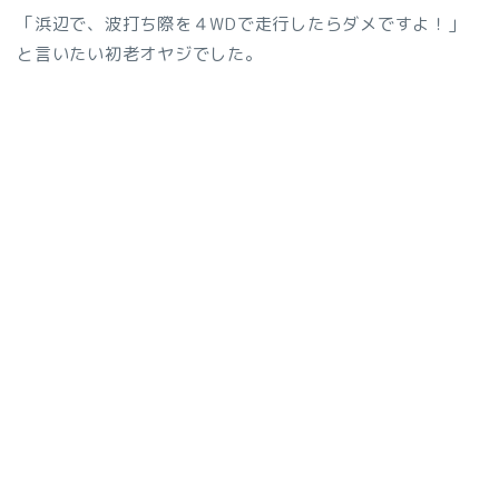
「浜辺で、波打ち際を４WDで走行したらダメですよ！」
と言いたい初老オヤジでした。