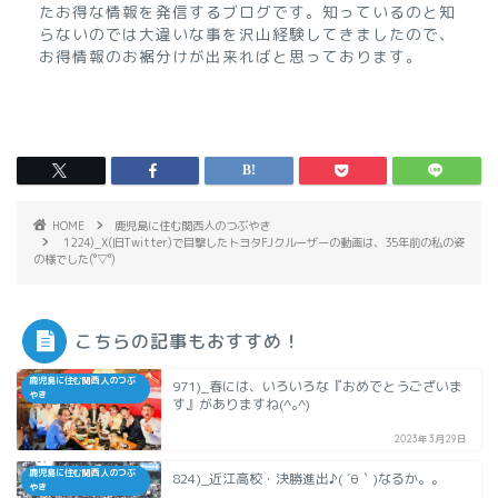
たお得な情報を発信するブログです。知っているのと知
らないのでは大違いな事を沢山経験してきましたので、
お得情報のお裾分けが出来ればと思っております。
HOME
鹿児島に住む関西人のつぶやき
1224)_X(旧Twitter)で目撃したトヨタFJクルーザーの動画は、35年前の私の姿
の様でした(°▽°)
こちらの記事もおすすめ！
鹿児島に住む関西人のつぶ
971)_春には、いろいろな『おめでとうございま
やき
す』がありますね(^｡^)
2023年3月29日
鹿児島に住む関西人のつぶ
824)_近江高校・決勝進出♪( ´θ｀)なるか。。
やき