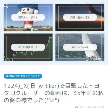
関西人のつぶやき
旅行・登山・温泉
株のお得情報！？
ﾖｯﾄTide Over号
鹿児島に住む関西人のつぶやき
1224)_X(旧Twitter)で目撃したトヨ
タFJクルーザーの動画は、35年前の私
の姿の様でした(°▽°)
2024年4月25日