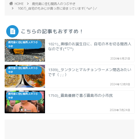
HOME
鹿児島に住む関西人のつぶやき
1667)_自宅のもみじが真っ赤に染まっています( ^ω^ )／
こちらの記事もおすすめ！
鹿児島に住む関西人のつぶ
1821)_奥様のお誕生日に、自宅の木を切る関西人
やき
なのです(°▽°)
2026年6月21日
鹿児島に住む関西人のつぶ
1389)_タンタンとマルチョンラーメン閉店みたい
やき
です（ ; ; ）
2024年12月9日
鹿児島に住む関西人のつぶ
1750)_霧島優勝で喜ぶ霧島市の小市民
やき
2026年3月24日