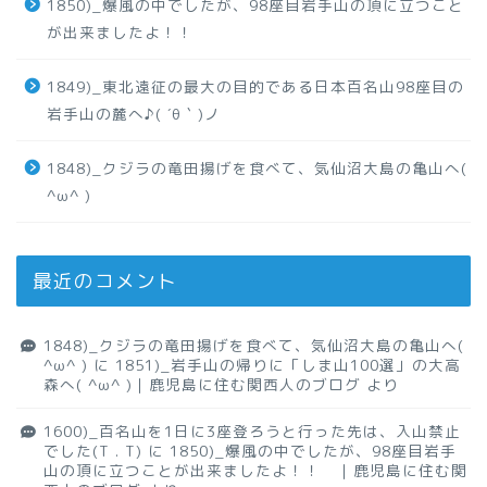
1850)_爆風の中でしたが、98座目岩手山の頂に立つこと
が出来ましたよ！！
1849)_東北遠征の最大の目的である日本百名山98座目の
岩手山の麓へ♪( ´θ｀)ノ
1848)_クジラの竜田揚げを食べて、気仙沼大島の亀山へ(
^ω^ )
最近のコメント
1848)_クジラの竜田揚げを食べて、気仙沼大島の亀山へ(
^ω^ )
に
1851)_岩手山の帰りに「しま山100選」の大高
森へ( ^ω^ )｜鹿児島に住む関西人のブログ
より
1600)_百名山を1日に3座登ろうと行った先は、入山禁止
でした(T . T)
に
1850)_爆風の中でしたが、98座目岩手
山の頂に立つことが出来ましたよ！！ ｜鹿児島に住む関