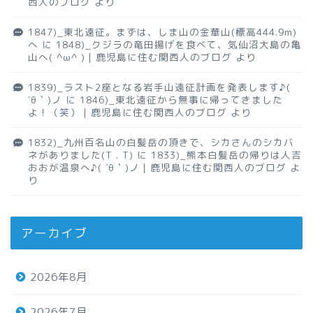
西人のブログ
より
1847)_東北遠征。まずは、しま山の金華山(標高444.9m)
へ
に
1848)_クジラの竜田揚げを食べて、気仙沼大島の亀
山へ( ^ω^ )｜鹿児島に住む関西人のブログ
より
1839)_ラスト2座となる岩手山遠征計画を発表します♪(
´θ｀)ノ
に
1846)_東北遠征から無事に帰ってきました
よ！（笑）｜鹿児島に住む関西人のブログ
より
1832)_九州百名山の白髪岳の頂きで、シカさんのシカバ
ネがありました(T . T)
に
1833)_熊本白髪岳の帰りは人吉
おおが温泉へ♪( ´θ｀)ノ｜鹿児島に住む関西人のブログ
よ
り
アーカイブ
2026年8月
2026年7月