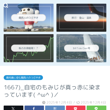
関西人のつぶやき
旅行・登山・温泉
株のお得情報！？
ﾖｯﾄTide Over号
鹿児島に住む関西人のつぶやき
1667)_自宅のもみじが真っ赤に染ま
っています( ^ω^ )／
2025年12月4日
/
2025年12月4日