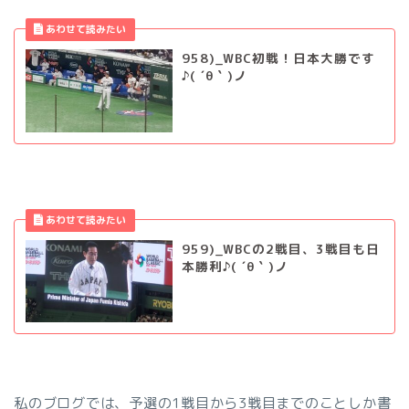
958)_WBC初戦！日本大勝です
♪( ´θ｀)ノ
959)_WBCの2戦目、3戦目も日
本勝利♪( ´θ｀)ノ
私のブログでは、予選の1戦目から3戦目までのことしか書