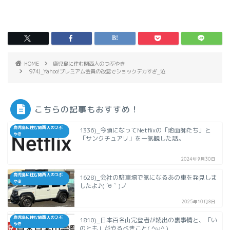
HOME
鹿児島に住む関西人のつぶやき
974)_Yahoo!プレミアム会員の改悪でショックデカすぎ_泣
こちらの記事もおすすめ！
鹿児島に住む関西人のつぶ
1336)_今頃になってNetflixの「地面師たち」と
やき
「サンクチュアリ」を一気観した話。
2024年9月30日
鹿児島に住む関西人のつぶ
1628)_会社の駐車場で気になるあの車を発見しま
やき
したよ♪( ´θ｀)ノ
2025年10月8日
鹿児島に住む関西人のつぶ
1810)_日本百名山完登者が続出の裏事情と、「い
やき
のとも」がやるべきこと( ^ω^ )