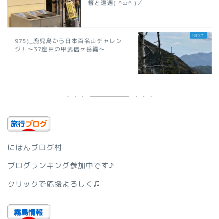
督と遭遇( ^ω^ )／
975)_鹿児島から日本百名山チャレン
ジ！〜37座目の甲武信ヶ岳編〜
にほんブログ村
ブログランキング参加中です♪
クリックで応援よろしく♫