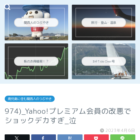
関西人のつぶやき
旅行・登山・温泉
株のお得情報！？
ﾖｯﾄTide Over号
鹿児島に住む関西人のつぶやき
974)_Yahoo!プレミアム会員の改悪で
ショックデカすぎ_泣
2023年4月6日