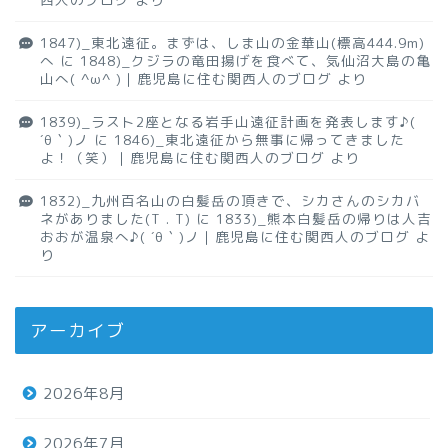
1847)_東北遠征。まずは、しま山の金華山(標高444.9m)
へ
に
1848)_クジラの竜田揚げを食べて、気仙沼大島の亀
山へ( ^ω^ )｜鹿児島に住む関西人のブログ
より
1839)_ラスト2座となる岩手山遠征計画を発表します♪(
´θ｀)ノ
に
1846)_東北遠征から無事に帰ってきました
よ！（笑）｜鹿児島に住む関西人のブログ
より
1832)_九州百名山の白髪岳の頂きで、シカさんのシカバ
ネがありました(T . T)
に
1833)_熊本白髪岳の帰りは人吉
おおが温泉へ♪( ´θ｀)ノ｜鹿児島に住む関西人のブログ
よ
り
アーカイブ
2026年8月
2026年7月