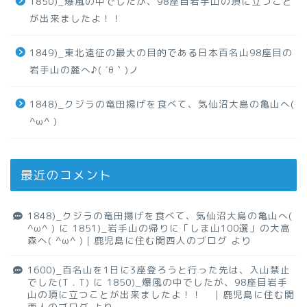
1850)_爆風の中でしたが、98座目岩手山の頂に立つこと
が出来ましたよ！！
1849)_東北遠征の最大の目的である日本百名山98座目の
岩手山の麓へ♪( ´θ｀)ノ
1848)_クジラの竜田揚げを食べて、気仙沼大島の亀山へ(
^ω^ )
最近のコメント
1848)_クジラの竜田揚げを食べて、気仙沼大島の亀山へ(
^ω^ )
に
1851)_岩手山の帰りに「しま山100選」の大高
森へ( ^ω^ )｜鹿児島に住む関西人のブログ
より
1600)_百名山を1日に3座登ろうと行った先は、入山禁止
でした(T . T)
に
1850)_爆風の中でしたが、98座目岩手
山の頂に立つことが出来ましたよ！！ ｜鹿児島に住む関
西人のブログ
より