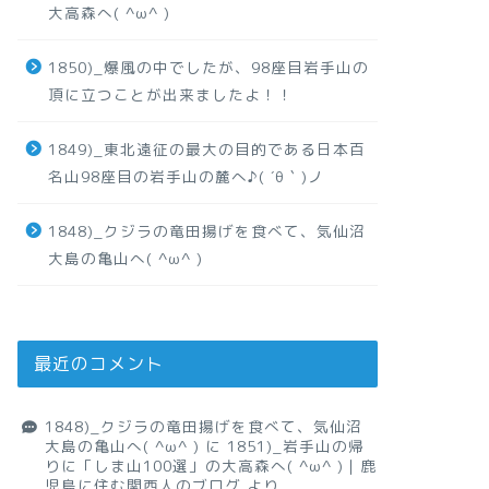
大高森へ( ^ω^ )
1850)_爆風の中でしたが、98座目岩手山の
頂に立つことが出来ましたよ！！
1849)_東北遠征の最大の目的である日本百
名山98座目の岩手山の麓へ♪( ´θ｀)ノ
1848)_クジラの竜田揚げを食べて、気仙沼
大島の亀山へ( ^ω^ )
最近のコメント
1848)_クジラの竜田揚げを食べて、気仙沼
大島の亀山へ( ^ω^ )
に
1851)_岩手山の帰
りに「しま山100選」の大高森へ( ^ω^ )｜鹿
児島に住む関西人のブログ
より