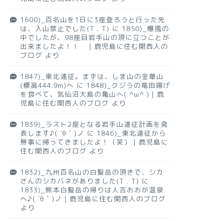
1600)_百名山を1日に3座登ろうと行った先
は、入山禁止でした(T . T)
に
1850)_爆風の
中でしたが、98座目岩手山の頂に立つことが
出来ましたよ！！ ｜鹿児島に住む関西人の
ブログ
より
1847)_東北遠征。まずは、しま山の金華山
(標高444.9m)へ
に
1848)_クジラの竜田揚げ
を食べて、気仙沼大島の亀山へ( ^ω^ )｜鹿
児島に住む関西人のブログ
より
1839)_ラスト2座となる岩手山遠征計画を発
表します♪( ´θ｀)ノ
に
1846)_東北遠征から
無事に帰ってきましたよ！（笑）｜鹿児島に
住む関西人のブログ
より
1832)_九州百名山の白髪岳の頂きで、シカ
さんのシカバネがありました(T . T)
に
1833)_熊本白髪岳の帰りは人吉おおが温泉
へ♪( ´θ｀)ノ｜鹿児島に住む関西人のブログ
より